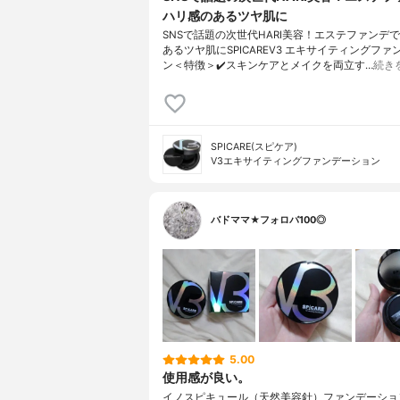
ハリ感のあるツヤ肌に
SNSで話題の次世代HARI美容！エステファンデ
あるツヤ肌にSPICAREV3 エキサイティングファ
ン＜特徴＞✔️スキンケアとメイクを両立す…
続き
SPICARE(スピケア)
V3エキサイティングファンデーション
バドママ★フォロバ100◎
5.00
使用感が良い。
イノスピキュール（天然美容針）ファンデーショ