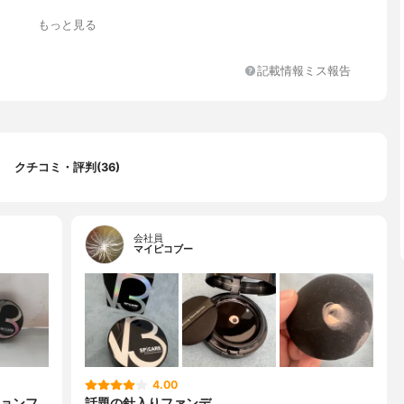
グリセリル、スクワラン、エチルヘキサン酸セチル、ジメチコンセ
もっと見る
PPG-10/1、ジメチコンサリチル酸エチルヘキシル、フェニルトリメ
ルブチン、マイカ、ホホバ種子油、リンゴ酸ジイソステアリル、酸
スキオレイン酸ソルビタン、ジステアルジモニウムヘクトライト、
記載情報ミス報告
ステアリン酸グリセリル、ステアリン酸PEG-100、マイクロクリス
クス、ミツロウ、ヒドロキシアセトフェノン、パンテノール、酸化
リン酸Ca、アロエベラ液汁、マンニトールナイアシンアミド、ヒト
順化培養液、ヒアルロン酸Na、グンジョウ酢酸トコフェロール、ハ
ジメチコン、アラントイン、アデノシン、加水分解カイメントリエ
リリルシラン、ダイオウショウ葉エキス、ウルムスダビディアナ根
クチコミ・評判(36)
マツヨイグサ花エキス、クズ根エキス、ニコチノイルジペプチド-2
ルシンナマル、ブチルフェニルメチルプロピオナール、シトロネロ
ネン、香料
会社員
マイピコブー
4.00
ョンフ
話題の針入りファンデ