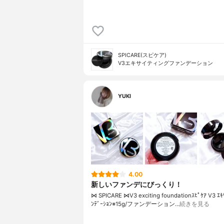
SPICARE(スピケア)
V3エキサイティングファンデーション
YUKI
4.00
新しいファンデにびっくり！
⋈ SPICARE ⋈ V3 exciting foundation ｽﾋﾟｹｱ V3 ｴｷ
ﾝﾃﾞｰｼｮﾝ ※15g/ファンデーション …
続きを見る