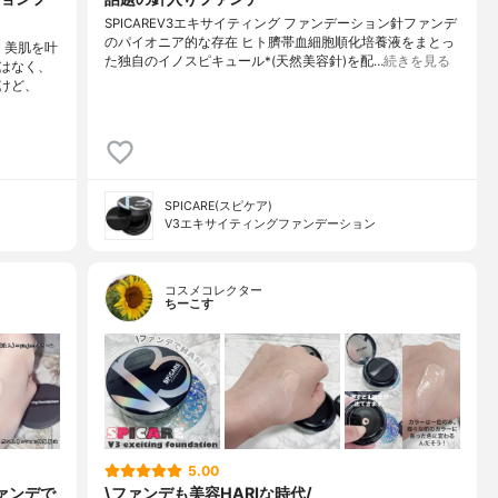
SPICAREV3エキサイティング ファンデーション針ファンデ
のパイオニア的な存在 ヒト臍帯血細胞順化培養液をまとっ
、美肌を叶
た独自のイノスピキュール*(天然美容針)を配…
続きを見る
はなく、
けど、
SPICARE(スピケア)
V3エキサイティングファンデーション
コスメコレクター
ちーこす
5.00
ァンデで
\ファンデも美容HARIな時代/