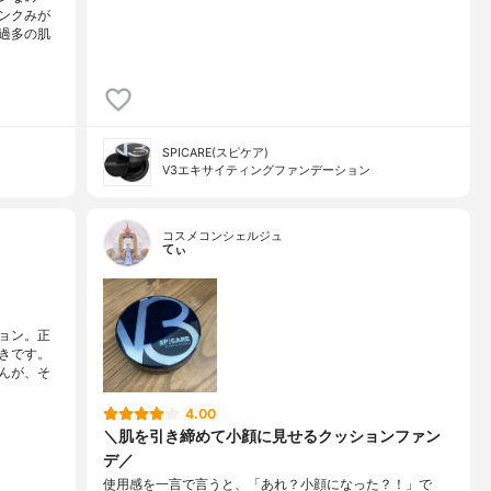
ンクみが
過多の肌
SPICARE(スピケア)
V3エキサイティングファンデーション
コスメコンシェルジュ
てぃ
ョン。正
きです。
んが、そ
4.00
＼肌を引き締めて小顔に見せるクッションファン
デ／
使用感を一言で言うと、「あれ？小顔になった？！」で