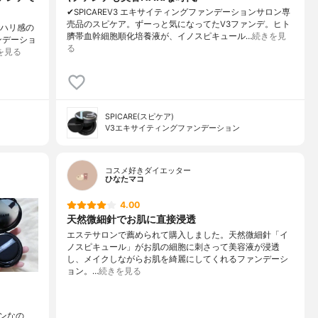
✔︎SPICAREV3 エキサイティングファンデーションサロン専
売品のスピケア。ずーっと気になってたV3ファンデ。ヒト
でハリ感の
臍帯血幹細胞順化培養液が、イノスピキュール…
続きを見
ンデーショ
る
を見る
SPICARE(スピケア)
V3エキサイティングファンデーション
コスメ好きダイエッター
ひなたマコ
4.00
天然微細針でお肌に直接浸透
エステサロンで薦められて購入しました。天然微細針「イ
ノスピキュール」がお肌の細胞に刺さって美容液が浸透
し、メイクしながらお肌を綺麗にしてくれるファンデーシ
ョン。…
続きを見る
ンなの