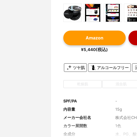
Amazon
¥5,440(税込)
ツヤ肌
アルコールフリー
乾燥肌
混合肌
SPF/PA
-
内容量
15g
メーカー会社名
株式会社CHA
カラー展開数
1色
全成分
水、PG、