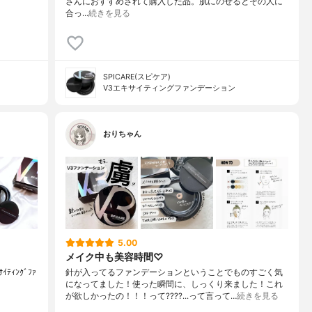
さんにおすすめされて購入した品。肌にのせるとその人に
合っ…
続きを見る
SPICARE(スピケア)
V3エキサイティングファンデーション
おりちゃん
5.00
メイク中も美容時間♡
ｻｲﾃｨﾝｸﾞﾌｧ
針が入ってるファンデーションということでものすごく気
になってました！使った瞬間に、しっくり来ました！ これ
が欲しかったの！！！って???? ...って言って…
続きを見る