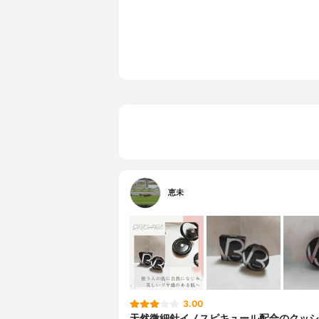
プリン酸）
チルPEG/
チコン、ア
化亜鉛、セ
硫酸Mg、
タリンワッ
鉄、ステア
臍帯血細胞
イドロゲン
トキシカプ
エキス、メ
2、ヘキシ
ール、リモ
恵未
3.00
天然微細針イノスピキュール配合のクッシ