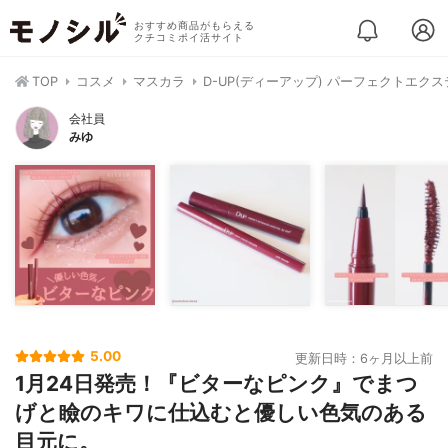
おすすめ商品がもらえる
クチコミポイ活サイト
TOP
コスメ
マスカラ
D-UP(ディーアップ) パーフェクトエク
会社員
みゆ
5.00
更新日時：6ヶ月以上前
1月24日発売！『ビターなピンク』でまつ
げと瞼のキワに仕込むと優しい色気のある
目元に。