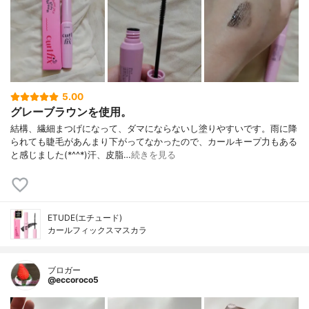
5.00
グレーブラウンを使用。
結構、繊細まつげになって、ダマにならないし塗りやすいです。雨に降
られても睫毛があんまり下がってなかったので、カールキープ力もある
と感じました(*^^*)汗、皮脂…
続きを見る
ETUDE(エチュード)
カールフィックスマスカラ
ブロガー
@eccoroco5