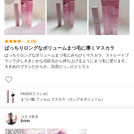
4.00
ぱっちりロングなボリュームまつ毛に導くマスカラ
ぱっちりロングなボリュームまつ毛にみちびくマスカラ。ストレートブ
ラシで少し大きいかな🤔目元から持ち上げるようにまつ毛に塗ります。
大きめのブラシだからか、目尻だっ…
続きを見る
FASIO(ファシオ)
まつパ級 フィルム マスカラ（ロング＆ボリューム）
コスメ好き
Eririn