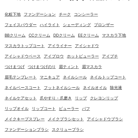
化粧下地
ファンデーション
チーク
コンシーラー
フェイスパウダー
ハイライト
シェーディング
ブロンザー
BBクリーム
CCクリーム
DDクリーム
EEクリーム
マスカラ下地
マスカラトップコート
アイライナー
アイシャドウ
アイシャドウベース
アイブロウ
ホットビューラー
アイプチ
つけまつげ
つけまつげのり
眉ティント
眉マスカラ
眉毛テンプレート
マニキュア
ネイルシール
ネイルトップコート
ネイルベースコート
フットネイルシール
ネイルオイル
除光液
ネイルケアセット
爪やすり・爪磨き
リップ
クレヨンリップ
リップオイル
リップコート
ビューラー
パフ
メイクキープスプレー
メイクブラシセット
アイシャドウブラシ
ファンデーションブラシ
スクリューブラシ