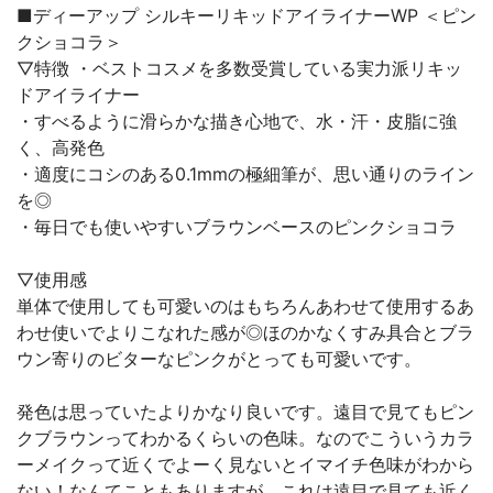
■ディーアップ シルキーリキッドアイライナーWP ＜ピン
クショコラ＞
▽特徴 ・ベストコスメを多数受賞している実力派リキッ
ドアイライナー
・すべるように滑らかな描き心地で、水・汗・皮脂に強
く、高発色
・適度にコシのある0.1mmの極細筆が、思い通りのライン
を◎
・毎日でも使いやすいブラウンベースのピンクショコラ
▽使用感
単体で使用しても可愛いのはもちろんあわせて使用するあ
わせ使いでよりこなれた感が◎ほのかなくすみ具合とブラ
ウン寄りのビターなピンクがとっても可愛いです。
発色は思っていたよりかなり良いです。遠目で見てもピン
クブラウンってわかるくらいの色味。なのでこういうカラ
ーメイクって近くでよーく見ないとイマイチ色味がわから
ない！なんてこともありますが、これは遠目で見ても近く