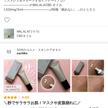
＼ストレスをサポートするインナーケア🌙／
────────────✔︎WALALACBD オイル
1,500mg15ml────────────🌙特徴「眠れない。…
続きを見る
WALALA(ワララ)
CBDオイル
30代のコスメ・スキンケアオタク
sachiko
4.00
＼秒でサラサラお肌！マスクや皮脂崩れに／