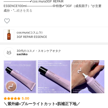
────────────✔︎cos:mura3GF REPAIR
ESSENCE100ml────────────🌻特徴✔︎"3GF（成長因子）"が主要
成分・"…
続きを見る
cos:mura(コスムラ)
3GF REPAIR ESSENCE
30代のコスメ・スキンケアオタク
sachiko
5.00
＼紫外線•ブルーライトカット•肌補正下地／