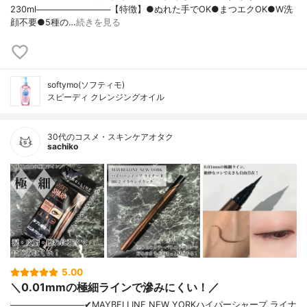
230ml────────────【特徴】●ぬれた手でOK●まつエクOK●W洗
顔不要●5種の…
続きを見る
softymo(ソフティモ)
スピーディ クレンジングオイル
30代のコスメ・スキンケアオタク
sachiko
5.00
＼0.01mmの極細ラインで滲みにくい！／
────────────✔︎MAYBELLINE NEW YORKハイパーシャープ ライナ