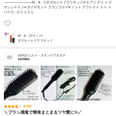
────────────M・A・Cダズルシャドウリキッド✔︎エブリ デイ イズ
サンシャイン✔︎ダイヤモンド クランブルズ✔︎ノット アフレイド トゥ ス
パーク…
続きを見る
M・A・C(マック)
ダズルシャドウ リキッド
30代のコスメ・スキンケアオタク
sachiko
4.00
＼ブラシ感覚で簡単まとまるツヤ髪に✨／