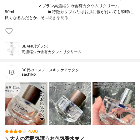
────────────✔︎ブラン高濃縮シカ含有カタツムリクリーム
50ml────────────🐌特徴カタツムリはお肌に傷が付いても瞬時に
良くなるんだとか…そ…
続きを見る
BLANC(ブラン)
高濃縮シカ含有カタツムリクリーム
30代のコスメ・スキンケアオタク
sachiko
4.00
＼大人の雰囲気漂うお色気香水❤︎／