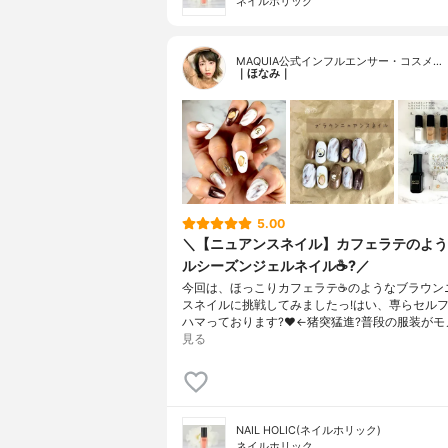
ネイルホリック
MAQUIA公式インフルエンサー・コスメ…
｜ほなみ｜
5.00
＼【ニュアンスネイル】カフェラテのよう
ルシーズンジェルネイル☕️?／
今回は、ほっこりカフェラテ☕️のようなブラウン
スネイルに挑戦してみましたっ!はい、専らセルフ
ハマっております?❤️←猪突猛進?普段の服装がモ
見る
NAIL HOLIC(ネイルホリック)
ネイルホリック