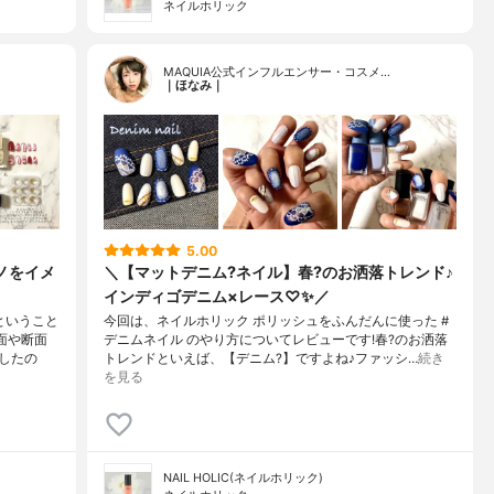
ネイルホリック
MAQUIA公式インフルエンサー・コスメ…
｜ほなみ｜
5.00
ノをイメ
＼【マットデニム?ネイル】春?のお洒落トレンド♪
インディゴデニム×レース♡✨／
ということ
今回は、ネイルホリック ポリッシュをふんだんに使った #
面や断面
デニムネイル のやり方についてレビューです!春?のお洒落
したの
トレンドといえば、【デニム?】ですよね♪ファッシ…
続き
を見る
NAIL HOLIC(ネイルホリック)