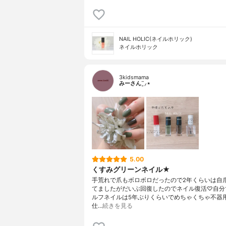
NAIL HOLIC(ネイルホリック)
ネイルホリック
3kidsmama
みーさん¨̮⸝⋆
5.00
くすみグリーンネイル★
手荒れで爪もボロボロだったので2年くらいは自
てましたがだいぶ回復したのでネイル復活♡自分
ルフネイルは5年ぶりくらいでめちゃくちゃ不器
仕…
続きを見る