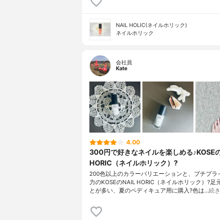
NAIL HOLIC(ネイルホリック)
ネイルホリック
会社員
Kate
4.00
300円で好きなネイルを楽しめる♪KOSEの
HORIC（ネイルホリック）?
200色以上のカラーバリエーションと、プチプラ
力のKOSEのNAIL HORIC（ネイルホリック）?
とが多い、夏のペディキュア用に購入?色は…
続