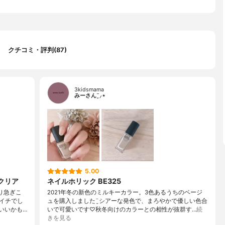
クチコミ・評判(87)
3kidsmama
みーさん¨̮⸝⋆
5.00
乾クリア
ネイルホリック BE325
り急ぎこ
2021年冬の新色のミルキーカラー。3色あるうちのベージ
イチでし
ュを購入しました¨̮シアーな発色で、まろやかで優しい色合
いいかも…
いで可愛いです♡秋冬向けのカラーとの相性が抜群す…
続
きを見る