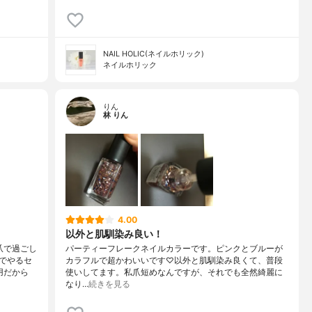
NAIL HOLIC(ネイルホリック)
ネイルホリック
りん
林 りん
4.00
以外と肌馴染み良い！
爪で過ごし
パーティーフレークネイルカラーです。ピンクとブルーが
でやるセ
カラフルで超かわいいです♡以外と肌馴染み良くて、普段
用だから
使いしてます。私爪短めなんですが、それでも全然綺麗に
なり…
続きを見る