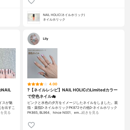
NAIL HOLIC(ネイルホリック)
ネイルホリック
Lily
4.00
NAIL
?【ネイルレシピ】NAIL HOLICのLimitedカラー
で空色ネイル☁
イスが魅
ピンクと水色の夕方をイメージしたネイルをしました。親
足元を出すこ
指・薬指▷ネイルホリックPK872その他▷ネイルホリック
きを見る
PK865, BL964、hince N001、em…
続きを見る