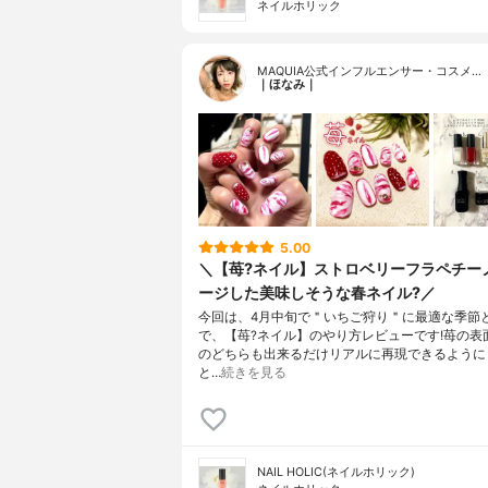
ネイルホリック
MAQUIA公式インフルエンサー・コスメ…
｜ほなみ｜
5.00
＼【苺?ネイル】ストロベリーフラペチー
ージした美味しそうな春ネイル?／
今回は、4月中旬で＂いちご狩り＂に最適な季節
で、【苺?ネイル】のやり方レビューです!苺の表
のどちらも出来るだけリアルに再現できるように
と…
続きを見る
NAIL HOLIC(ネイルホリック)