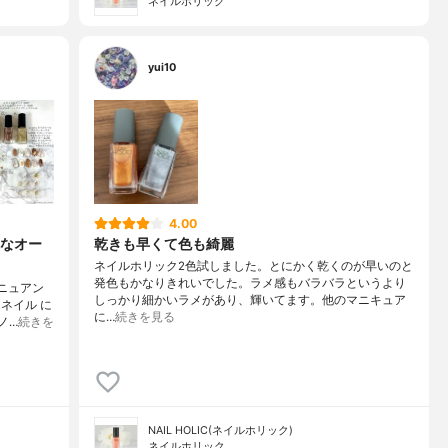
ネイルホリック
yui10
4.00
なオー
乾きも早くて色も綺麗
ネイルホリック2色試しました。とにかく乾くのが早いのと
発色もかなりきれいでした。ラメ感もバラバラというより
ニュアン
しっかり細かいラメがあり、輝いてます。他のマニキュア
ネイル に
に…
続きを見る
ノ…
続きを
NAIL HOLIC(ネイルホリック)
ネイルホリック