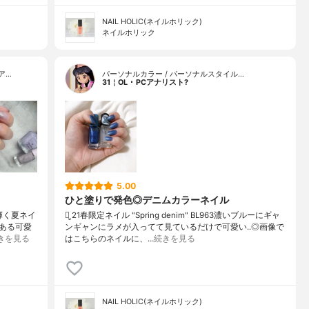
NAIL HOLIC(ネイルホリック)
ネイルホリック
ア…
パーソナルカラー / パーソナルスタイル…
31￤OL ･ PCアナリスト?
5.00
ひと塗りで発色◎デニムカラーネイル
と輝く夏ネイ
‪ꪔ̤̮ 21春限定ネイル "Spring denim" BL963濃いブルーにギャ
ある可愛
ンギャンにラメが入ってて見ているだけで可愛い..◎画像で
きを見る
はこちらのネイルに、…
続きを見る
NAIL HOLIC(ネイルホリック)