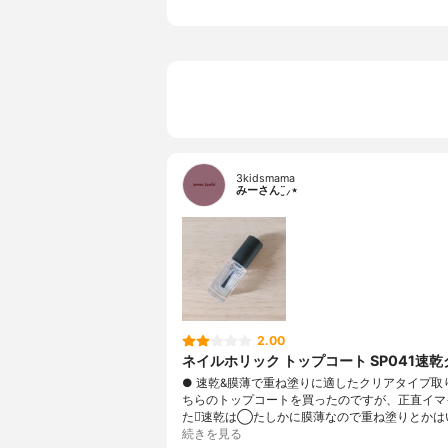
3kidsmama
みーさん¨̮⸝⋆
2.00
ネイルホリック トップコート SP041速
● 速乾&膜薄で重ね塗りに適したクリアタイプ取
ちらのトップコートを買ったのですが、正直イマ
たᯅ̈速乾は◯たしかに膜薄なので重ね塗りとかは
続きを見る