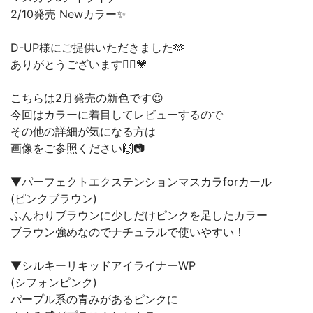
2/10発売 Newカラー✨
D-UP様にご提供いただきました🫶
ありがとうございます🙇‍♀️💗
こちらは2月発売の新色です😍
今回はカラーに着目してレビューするので
その他の詳細が気になる方は
画像をご参照ください🙌📷
▼パーフェクトエクステンションマスカラforカール
(ピンクブラウン)
ふんわりブラウンに少しだけピンクを足したカラー
ブラウン強めなのでナチュラルで使いやすい！
▼シルキーリキッドアイライナーWP
(シフォンピンク)
パープル系の青みがあるピンクに