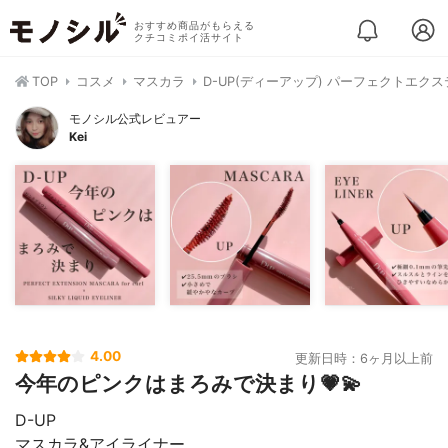
おすすめ商品がもらえる
クチコミポイ活サイト
TOP
コスメ
マスカラ
D-UP(ディーアップ) パーフェクトエク
モノシル公式レビュアー
Kei
4.00
更新日時：6ヶ月以上前
今年のピンクはまろみで決まり💗💫
D-UP
マスカラ&アイライナー