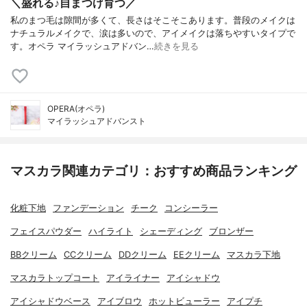
＼盛れる♪自まつげ育つ／
私のまつ毛は隙間が多くて、長さはそこそこあります。普段のメイクは
ナチュラルメイクで、涙は多いので、アイメイクは落ちやすいタイプで
す。オペラ マイラッシュアドバン…
続きを見る
OPERA(オペラ)
マイラッシュアドバンスト
マスカラ関連カテゴリ：おすすめ商品ランキング
化粧下地
ファンデーション
チーク
コンシーラー
フェイスパウダー
ハイライト
シェーディング
ブロンザー
BBクリーム
CCクリーム
DDクリーム
EEクリーム
マスカラ下地
マスカラトップコート
アイライナー
アイシャドウ
アイシャドウベース
アイブロウ
ホットビューラー
アイプチ