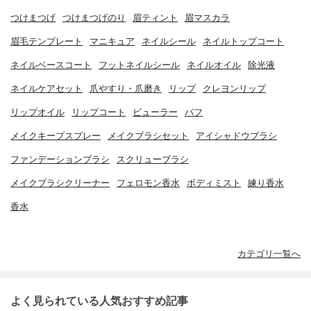
つけまつげ
つけまつげのり
眉ティント
眉マスカラ
眉毛テンプレート
マニキュア
ネイルシール
ネイルトップコート
ネイルベースコート
フットネイルシール
ネイルオイル
除光液
ネイルケアセット
爪やすり・爪磨き
リップ
クレヨンリップ
リップオイル
リップコート
ビューラー
パフ
メイクキープスプレー
メイクブラシセット
アイシャドウブラシ
ファンデーションブラシ
スクリューブラシ
メイクブラシクリーナー
フェロモン香水
ボディミスト
練り香水
香水
カテゴリ一覧へ
よく見られている人気おすすめ記事