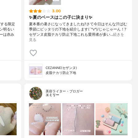
3.00
✨夏のベースはこの子に決まり✨
プする限定
夏本番の暑さになってきましたね?さて今日はそんな汗ばむ
ン明るい
季節にピッタリの下地を紹介します(´°v°)/じゃじゃーん！?
ーは赤み
セザンヌ皮脂テカリ防止下地これも愛用者が多い…
続きを
見る
CEZANNE(セザンヌ)
皮脂テカリ防止下地
美容ライター・ブロガー
エミリー