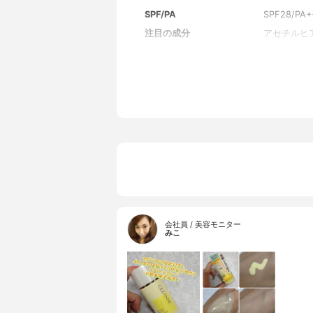
SPF/PA
SPF28/PA+
注目の成分
アセチルヒ
全成分
シクロペン
チルシロキ
含水シリカ
チルヒアル
ル、グリチ
ン、ヒドロ
コン、酸化
ウ化プロピ
会社員 / 美容モニター
みこ