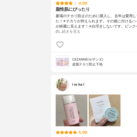
4.00
脂性肌にぴったり
夏場のテカリ防止のために購入し、去年は愛用し
た！✴︎テカリが抑えられます。その後に付けるハ
が綺麗に見えます！✴︎白浮きしないです。ピンク
の…
続きを見る
CEZANNE(セザンヌ)
皮脂テカリ防止下地
i ro ha !
5.00