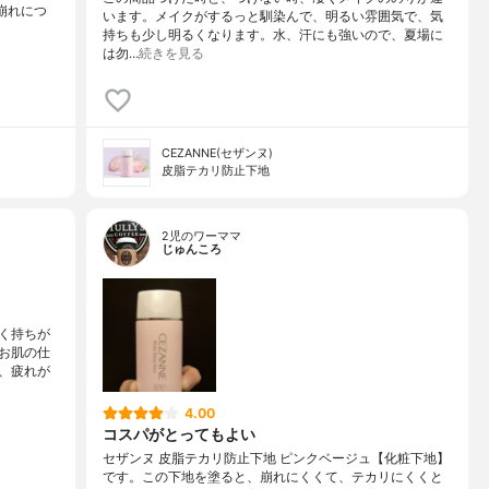
崩れにつ
います。メイクがするっと馴染んで、明るい雰囲気で、気
持ちも少し明るくなります。水、汗にも強いので、夏場に
は勿…
続きを見る
CEZANNE(セザンヌ)
皮脂テカリ防止下地
2児のワーママ
じゅんころ
く持ちが
お肌の仕
、疲れが
4.00
コスパがとってもよい
セザンヌ 皮脂テカリ防止下地 ピンクベージュ【化粧下地】
です。この下地を塗ると、崩れにくくて、テカリにくくと