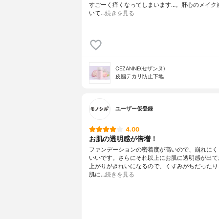
すごーく痒くなってしまいます…。肝心のメイク
いて…
続きを見る
CEZANNE(セザンヌ)
皮脂テカリ防止下地
ユーザー仮登録
4.00
お肌の透明感が倍増！
ファンデーションの密着度が高いので、崩れにく
いいです。さらにそれ以上にお肌に透明感が出て
上がりがきれいになるので、くすみがちだったり
肌に…
続きを見る