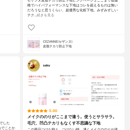
セザンヌ皮脂テカリ防止下地ピンクベージュここまで低価
格でハイパフォーマンスな下地はコレを超えるものは無い
だろうなと思うくらい、超優秀な化粧下地。みずみずしい
テク…
続きを見る
CEZANNE(セザンヌ)
皮脂テカリ防止下地
saku
5.00
メイクののりがここまで違う。使うとサラサラ。
毛穴、凹凸テカリもなくす不思議な下地
でした
おでことか
この商品つけた時と、つけない時、凄くメイクののりが違