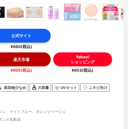
公式サイト
¥660(税込)
Yahoo!
楽天市場
ショッピング
¥605(税込)
¥653(税込)
添加物少なめ
大容量
UVカット
ニキビ向け
ジュ、ライトブルー、オレンジベージュ
ザンヌ化粧品