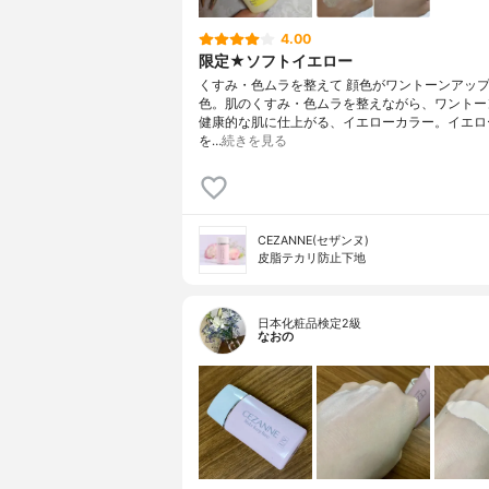
4.00
限定★ソフトイエロー
くすみ・色ムラを整えて 顔色がワントーンアッ
色。肌のくすみ・色ムラを整えながら、ワントー
健康的な肌に仕上がる、イエローカラー。イエロ
を…
続きを見る
CEZANNE(セザンヌ)
皮脂テカリ防止下地
日本化粧品検定2級
なおの