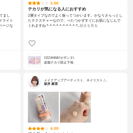
3.00
テカリが気になる人におすすめ
てまし
2層タイプなのでよく振ってつかいます。かなりさらっとし
イライト
たテクスチャーなので、べたつかずすぐにお肌になじんで
ページな
くれますね *-*-*-*-*-*-*-*-*-*…
続きを見る
CEZANNE(セザンヌ)
皮脂テカリ防止下地
メイクアップアーティスト、ネイリスト /…
坂井 麻里
4.00