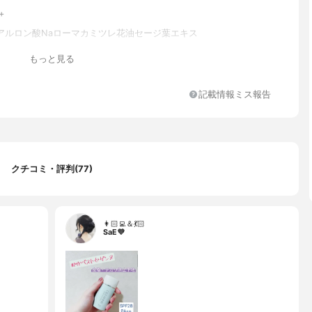
+
アルロン酸Naローマカミツレ花油セージ葉エキス
タシロキサン、水、酸化亜鉛、BG、酸化チタン、PEG-9ポリジメ
もっと見る
シエチルジメチコン、ジメチコン、PEG-10ジメチコン、シリカ、
、トリフルオロアルキルジメチルトリメチルシロキシケイ酸、アセ
ロン酸Na、ローマカミツレ花油、セージ葉エキス、トコフェロー
記載情報ミス報告
ルリチン酸2K、水添ポリイソブテン、ポリメチルシルセスキオキサ
キシプロピルシクロデキストリン、水酸化Al、ハイドロゲンジメチ
鉄、ノバラ油、エチルヘキシルグリセリン、ブチルカルバミン酸ヨ
ニル
クチコミ・評判(77)
👩🏻‍💻＆💃🏻
SaE💜