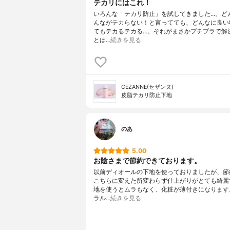
テカリにはこれ！
いろんな「テカリ防止」を試してきました…。ど
んながテカらない！と言ってても、どんなに良い
てもテカるテカる…。それがまさかプチプラで解
とは…
続きを見る
CEZANNE(セザンヌ)
皮脂テカリ防止下地
のあ
5.00
お陰さまで節約できております。
以前ディオールの下地を使っておりましたが、節
こちらに変えた所変わらず仕上がりがとても綺麗
地を使うとムラもなく、化粧が薄付きになります
ラル…
続きを見る