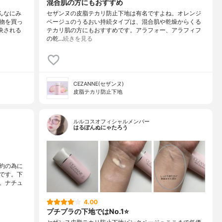
混合肌の方にもおすすめ
んなにみ
セザンヌの皮脂テカリ防止下地は有名ですよね。オレンジ
物を買っ
ベージュのうるおい持続タイプは、混合肌や乾燥からくる
決される
テカリ肌の方にもおすすめです。アラフォー、アラフィフ
の乾…
続きを見る
CEZANNE(セザンヌ)
皮脂テカリ防止下地
ルルコスオフィシャルメンバー
はるぽんぬにゃたろう
約の為に
です。下
。ナチュ
4.00
プチプラの下地ではNo.1⭐️