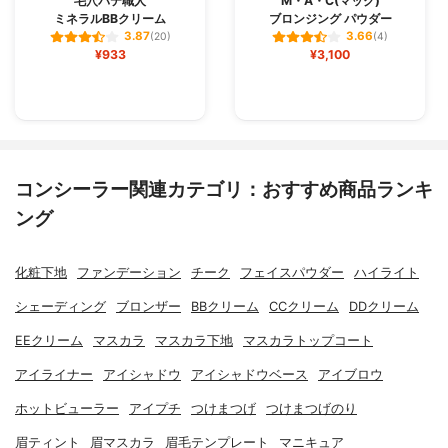
毛穴パテ職人
M・A・C(マック)
ミネラルBBクリーム
ブロンジング パウダー
3.87
3.66
(20)
(4)
¥933
¥3,100
コンシーラー関連カテゴリ：おすすめ商品ランキ
ング
化粧下地
ファンデーション
チーク
フェイスパウダー
ハイライト
シェーディング
ブロンザー
BBクリーム
CCクリーム
DDクリーム
EEクリーム
マスカラ
マスカラ下地
マスカラトップコート
アイライナー
アイシャドウ
アイシャドウベース
アイブロウ
ホットビューラー
アイプチ
つけまつげ
つけまつげのり
眉ティント
眉マスカラ
眉毛テンプレート
マニキュア