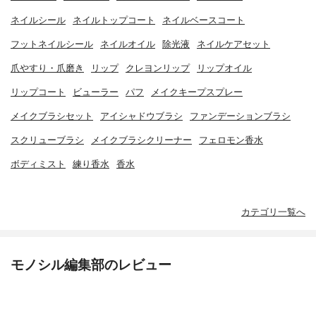
ネイルシール
ネイルトップコート
ネイルベースコート
フットネイルシール
ネイルオイル
除光液
ネイルケアセット
爪やすり・爪磨き
リップ
クレヨンリップ
リップオイル
リップコート
ビューラー
パフ
メイクキープスプレー
メイクブラシセット
アイシャドウブラシ
ファンデーションブラシ
スクリューブラシ
メイクブラシクリーナー
フェロモン香水
ボディミスト
練り香水
香水
カテゴリ一覧へ
モノシル編集部のレビュー