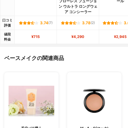
フローレス フュージョ
ール
ン ウルトラ ロングウェ
ア コンシーラー
口コミ
3.74
(7)
3.78
(2)
3.
評価
値段
¥715
¥4,290
¥2,945
料金
ベースメイクの関連商品