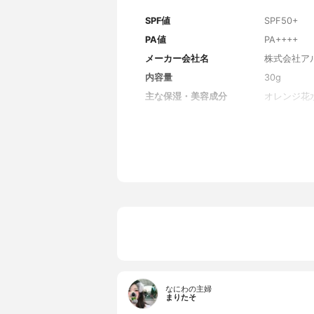
SPF値
SPF50+
PA値
PA++++
メーカー会社名
株式会社ア
内容量
30g
主な保湿・美容成分
オレンジ花
全成分
オレンジ花
ノナン酸イ
イル安息香
フェノール
ン、ステア
ン酸Na、
水分解ヒアル
クリレーツ
ー、キサン
コール、タ
ニルアルコ
80、ポリ
ン、含水シ
カ、酸化チ
なにわの主婦
まりたそ