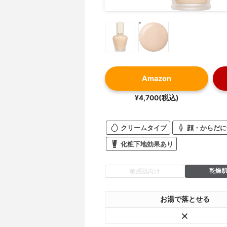
Amazon
¥4,700(税込)
クリームタイプ
顔・からだに
化粧下地効果あり
乾燥
敏感肌向け
お湯で落とせる