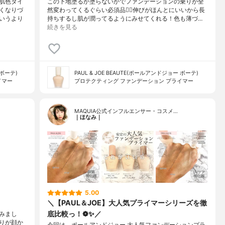
肌色タイ
この下地塗るか塗らないかでファンデーションの乗りが全
くなりづ
然変わってくるぐらい必須品❤️‍🔥伸びがほんとにいいから長
いうより
持ちするし肌が潤ってるようにみせてくれる！色も薄づ…
続きを見る
 ボーテ)
PAUL & JOE BEAUTE(ポールアンドジョー ボーテ)
イマー
プロテクティング ファンデーション プライマー
MAQUIA公式インフルエンサー・コスメ…
｜ほなみ｜
5.00
＼【PAUL＆JOE】大人気プライマーシリーズを徹
底比較っ！❁✨／
みまし
りが顔か
今回は、ポールアンドジョー 大人気ファンデーションプラ