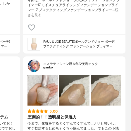
。しか
イマー☑︎モイスチュアライジングファンデーションプライ
マー ☑︎プロテクティングファンデーションプライマー…
続
きを見る
 ボーテ)
PAUL & JOE BEAUTE(ポールアンドジョー ボーテ)
イマー
プロテクティング ファンデーション プライマー
エステティシャン歴６年♡美容オタク
ganko
5.00
テム
圧倒的！！透明感と保湿力
いておく
今まで、化粧をするとくすんでくすんで…ノリも悪いし、
めですおし
すぐ乾燥するしめちゃくちゃ悩んでました。でもこの下地