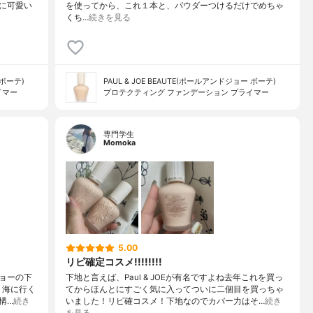
に可愛い
を使ってから、これ１本と、パウダーつけるだけでめちゃ
くち…
続きを見る
 ボーテ)
PAUL & JOE BEAUTE(ポールアンドジョー ボーテ)
イマー
プロテクティング ファンデーション プライマー
専門学生
Momoka
5.00
リピ確定コスメ!!!!!!!!
ョーの下
下地と言えば、Paul & JOEが有名ですよね去年これを買っ
、海に行く
てからほんとにすごく気に入ってついに二個目を買っちゃ
構…
続き
いました！リピ確コスメ！下地なのでカバー力はそ…
続き
を見る