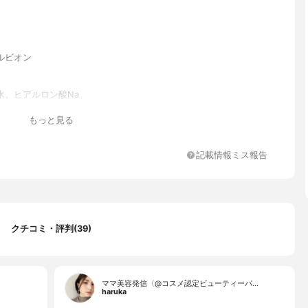
ルビオン
水、ヒアルロン酸Na
水、水、BG、メトキシケイヒ酸エチルヘキシル、エタノール、イソ
もっと見る
ソトリデシル、ジカプリン酸PG、ジエチルアミノヒドロキシベンゾ
酸ヘキシル、メチレンビスベンゾトリアゾリルテトラメチルブチル
、ビスエチルヘキシルオキシフェノールメトキシフェニルトリアジ
記載情報ミス報告
リン酸、アセ チルヒアルロン酸Na、ハナショウガエキ、ヒアルロ
ホホバ種子油、マドンナリリー根エキス、ローズマリー葉エキス、加
ロン酸、BHT、EDTA－2Na、PEG－10水添ヒマシ油、TEA、（ア
／アクリル酸アルキル（C10－30））クロスポリマー、カルボマ
タンガム、ジメチコン、ステアリン酸グリセリル、セテアリルアル
クチコミ・評判(39)
ルク、トリエチルヘキサノイン、トリセテアレス－4リン酸、ベヘ
ール、ポリシリコーン－14、ポリシリコーン－15、ポリソルベート
ヒドロキシステアリン酸、ラウリン酸ポリグリセリル－10、レシチ
リカ、酸化スズ、水酸化Al、フェノキシエタノール、香料、マイ
タン、酸化鉄
ママ美容発信〈@コスメ認定ビューティーパ…
haruka