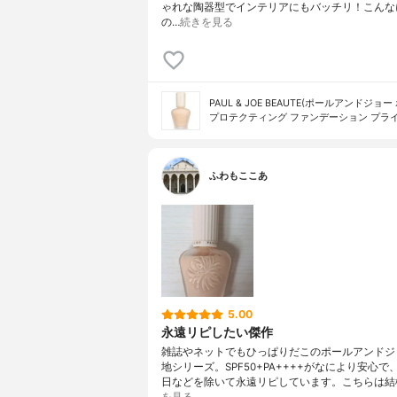
ゃれな陶器型でインテリアにもバッチリ！こんな
の…
続きを見る
PAUL & JOE BEAUTE(ポールアンドジョー
プロテクティング ファンデーション プラ
ふわもここあ
5.00
永遠リピしたい傑作
雑誌やネットでもひっぱりだこのポールアンドジ
地シリーズ。SPF50+PA++++がなにより安心で
日などを除いて永遠リピしています。こちらは結
を見る