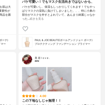
パケ可愛い！でもマスク生活向きではないかも、
お肌は大
パケが可愛いし、保湿もしっかりしてくれます！でもやっ
重要性が
ぱりマスクの湿気に負けてしまいました、、、特に小鼻の
商品を購
部分がマスクを外すとよれていて、あんまり綺麗じゃなか
った…
続きを見る
 ボーテ)
PAUL & JOE BEAUTE(ポールアンドジョー ボーテ)
イマー
プロテクティング ファンデーション プライマー
美 容 l o v e .
azu
4.00
この下地なしじゃ無理！！