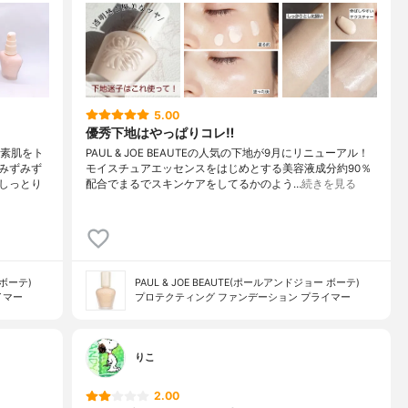
5.00
優秀下地はやっぱりコレ‼️
、素肌をト
PAUL & JOE BEAUTEの人気の下地が9月にリニューアル！
みずみず
モイスチュアエッセンスをはじめとする美容液成分約90％
しっとり
配合でまるでスキンケアをしてるかのよう…
続きを見る
 ボーテ)
PAUL & JOE BEAUTE(ポールアンドジョー ボーテ)
イマー
プロテクティング ファンデーション プライマー
りこ
2.00