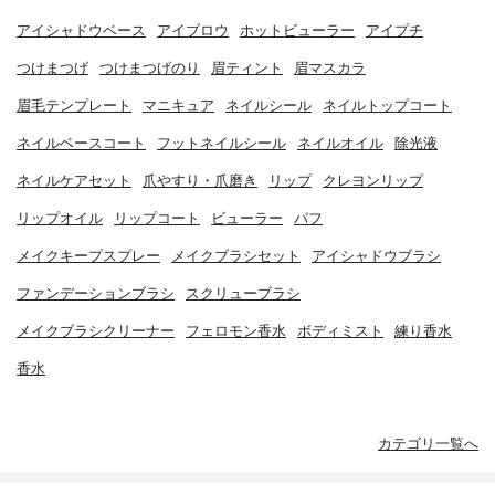
アイシャドウベース
アイブロウ
ホットビューラー
アイプチ
つけまつげ
つけまつげのり
眉ティント
眉マスカラ
眉毛テンプレート
マニキュア
ネイルシール
ネイルトップコート
ネイルベースコート
フットネイルシール
ネイルオイル
除光液
ネイルケアセット
爪やすり・爪磨き
リップ
クレヨンリップ
リップオイル
リップコート
ビューラー
パフ
メイクキープスプレー
メイクブラシセット
アイシャドウブラシ
ファンデーションブラシ
スクリューブラシ
メイクブラシクリーナー
フェロモン香水
ボディミスト
練り香水
香水
カテゴリ一覧へ