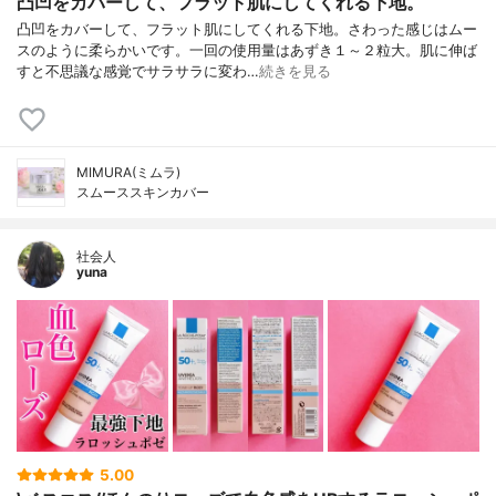
凸凹をカバーして、フラット肌にしてくれる下地。
凸凹をカバーして、フラット肌にしてくれる下地。さわった感じはムー
スのように柔らかいです。一回の使用量はあずき１～２粒大。肌に伸ば
すと不思議な感覚でサラサラに変わ…
続きを見る
MIMURA(ミムラ)
スムーススキンカバー
社会人
yuna
5.00