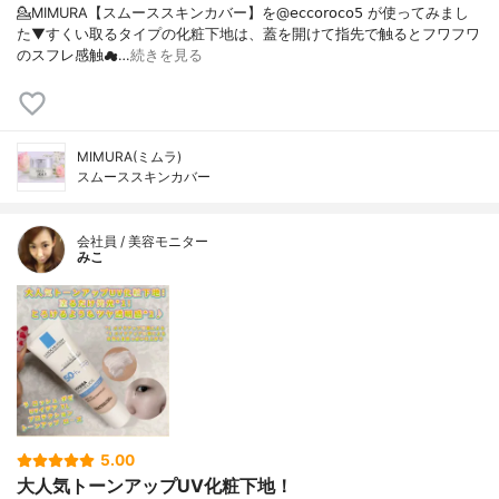
💁MIMURA【スムーススキンカバー】を@𝖾𝖼𝖼𝗈𝗋𝗈𝖼𝗈𝟧 が使ってみまし
た⁡⁡▼⁡すくい取るタイプの化粧下地は、蓋を開けて指先で触るとフワフワ
のスフレ感触☁…
続きを見る
MIMURA(ミムラ)
スムーススキンカバー
会社員 / 美容モニター
みこ
5.00
大人気トーンアップUV化粧下地！