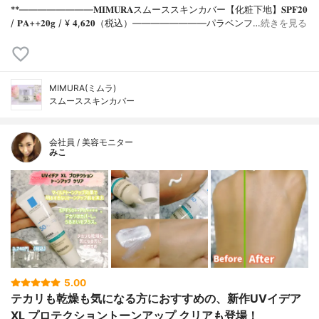
**⁡⁡⁡————————⁡𝐌𝐈𝐌𝐔𝐑𝐀スムーススキンカバー【化粧下地】𝐒𝐏𝐅𝟐𝟎
/ 𝐏𝐀++⁡𝟐𝟎𝐠 / ¥ 𝟒,𝟔𝟐𝟎（税込）⁡————————パラベンフ…
続きを見る
MIMURA(ミムラ)
スムーススキンカバー
会社員 / 美容モニター
みこ
5.00
テカリも乾燥も気になる方におすすめの、新作UVイデア
XL プロテクショントーンアップ クリアも登場！