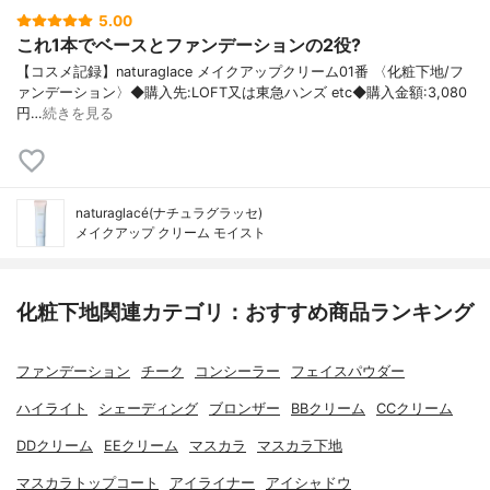
5.00
これ1本でベースとファンデーションの2役?
【コスメ記録】naturaglace メイクアップクリーム01番 〈化粧下地/フ
ァンデーション〉◆購入先:LOFT又は東急ハンズ etc◆購入金額:3,080
円…
続きを見る
naturaglacé(ナチュラグラッセ)
メイクアップ クリーム モイスト
化粧下地関連カテゴリ：おすすめ商品ランキング
ファンデーション
チーク
コンシーラー
フェイスパウダー
ハイライト
シェーディング
ブロンザー
BBクリーム
CCクリーム
DDクリーム
EEクリーム
マスカラ
マスカラ下地
マスカラトップコート
アイライナー
アイシャドウ