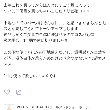
去年これを買ってからほんとにすごく気に入って
ついに二個目を買っちゃいました！リピ確コスメ！
下地なのでカバー力はそんなに、、と思いきやきちんと毛
穴とか隠してくれてトーンアップもします
伸びも良くて少量で全体に伸ばせるのでコスパも◎
私の場合、1年弱で使い切りました笑
この下地使うとほかの下地使えないし、透明感とか全然ち
がう。液体自体が柔らかめだけどベタつかないので超オス
スメ
1回は使って欲しいコスメです
PAUL & JOE BEAUTE(ポールアンドジョー ボーテ)