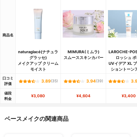
商品名
naturaglacé(ナチュラ
MIMURA(ミムラ)
LAROCHE-PO
グラッセ)
スムーススキンカバー
ロッシュ ポ
メイクアップ クリーム
UVイデア XL 
モイスト
ショントーン
口コミ
3.89
(35)
3.94
(39)
3.
評価
値段
¥3,080
¥4,604
¥3,400
料金
ベースメイクの関連商品