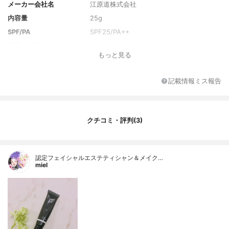
メーカー会社名
江原道株式会社
内容量
25g
SPF/PA
SPF25/PA++
注目の成分
リン酸アスコルビルMg、加水分解ヒアルロ
もっと見る
ン酸、グルコシルセラミド
全成分
シクロペンタシロキサン、水、酸化亜鉛、B
G、シクロメチコン、DPG、カプリリルメ
記載情報ミス報告
チコン、PEG-9ポリジメチルシロキシエチ
ルジメチコン、トリイソステアリン酸ポリ
グリセリル‐2、ジメチコン、（ビニルジメ
チコン／メチコンシルセスキオキサン）ク
クチコミ・評判(3)
ロスポリマー、（HDI／トリメチロールヘキ
シルラクトン）クロスポリマー、ジステア
ルジモニウムヘクトライト、ジイソステア
リン酸ポリグリセリル‐2、リン酸アスコル
認定フェイシャルエステティシャン＆メイク…
miel
ビルMg、加水分解ヒアルロン酸、グルコシ
ルセラミド、マグワ根皮エキス、ヨクイニ
ンエキス、ジオウ根エキス、ミトラカーパ
ススケーバーエキス、ウワウルシ葉エキ
ス、加水分解シルク、α‐グルカン、エーデ
ルワイスカルス培養エキス、システイン／
オリゴメリックプロアントシアニジン、