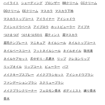
ハイライト
シェーディング
ブロンザー
BBクリーム
CCクリーム
DDクリーム
EEクリーム
マスカラ
マスカラ下地
マスカラトップコート
アイライナー
アイシャドウ
アイシャドウベース
アイブロウ
ホットビューラー
アイプチ
つけまつげ
つけまつげのり
眉ティント
眉マスカラ
眉毛テンプレート
マニキュア
ネイルシール
ネイルトップコート
ネイルベースコート
フットネイルシール
ネイルオイル
除光液
ネイルケアセット
爪やすり・爪磨き
リップ
クレヨンリップ
リップオイル
リップコート
ビューラー
パフ
メイクキープスプレー
メイクブラシセット
アイシャドウブラシ
ファンデーションブラシ
スクリューブラシ
メイクブラシクリーナー
フェロモン香水
ボディミスト
練り香水
香水