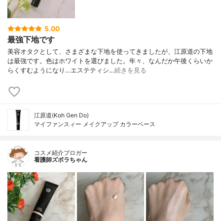
（メタクリル酸グリセリルアミドエチル／
メタクリル酸ステアリル）コポリマー、ヒ
アルロン酸Ｎａ、グリセリン、PVP、ヒド
5.00
ロキシエチルセルロース、アルギン酸Na、
最強下地です
キサンタンガム、キトサン、セテアリルグ
美容オタクとして、さまざまな下地を使ってきましたが、江原道の下地
ルコシド、ポリ-γ-グルタミン酸Nａ、イザ
は最強です。色はホワイトを選びました。年々、なんだか午後くらいか
ヨイバラエキス、ナイロン‐12、PEG‐9ジメ
らくすむようになり…エステティシ…
続きを見る
チコン、（ジメチコン／ビニルジメチコ
ン）クロスポリマー、ステアリン酸、硫酸
Mg、イソステアリン酸、ハイドロゲンジメ
チコン、クエン酸Na、ペンテト酸5Na、ク
エン酸、ビオサッカリドガム-1、アルミ
江原道(Koh Gen Do)
ナ、ヒドロキシアパタイト、ポリメチルシ
マイファンスィー メイクアップ カラーベース
ルセスキオキサン、フェノキシエタノー
ル、 [＋／－] 酸化チタン、タルク、酸化ス
ズ、メチコン、酸化クロム、グンジョウ、
コスメ紹介ブロガー
マイカ、シリカ、酸化鉄、水酸化Al
看護師ズボラちゃん