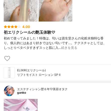
4.00
初エリクシールの艶玉体験♡
初めて使ってみました！特徴は、匂いは資生堂さんの化粧水独特な香
り。個人的にはあまり好きではない匂いです…。テクスチャとしては、
しっとりベタベタすきずスッと肌に入…
続きを見る
ELIXIR(エリクシール)
リフトモイスト ローション SP II
エステティシャン歴６年♡美容オタク
ganko