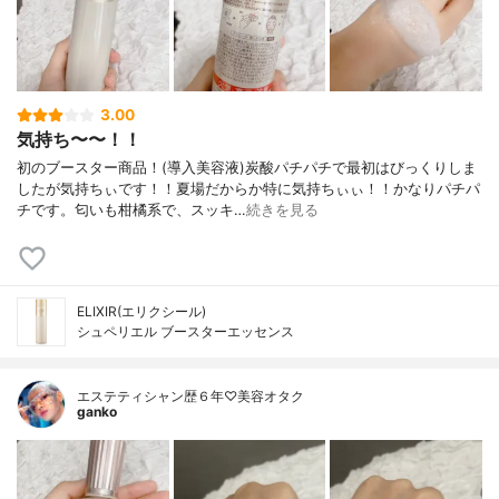
3.00
気持ち〜〜！！
初のブースター商品！(導入美容液)炭酸パチパチで最初はびっくりしま
したが気持ちぃです！！夏場だからか特に気持ちぃぃ！！かなりパチパ
チです。匂いも柑橘系で、スッキ…
続きを見る
ELIXIR(エリクシール)
シュペリエル ブースターエッセンス
エステティシャン歴６年♡美容オタク
ganko