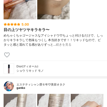
5.00
目の上ツヤツヤキラキラ〜
めちゃくちゃゴージャスなアイシャドウ♡ちょっと付けるだけで、しっ
かりキラキラして色味もつくし 本当好きです！！リキッドなので、ピ
タッと感と濡れてる感がありずっと…
続きを見る
Dior(ディオール)
ショウ リキッド モノ
エステティシャン歴６年♡美容オタク
ganko