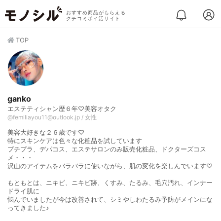
おすすめ商品がもらえる
クチコミポイ活サイト
TOP
ganko
エステティシャン歴６年♡美容オタク
@femiliayou11@outlook.jp / 女性
美容大好きな２６歳です♡
特にスキンケアは色々な化粧品を試しています
プチプラ、デパコス、エステサロンのみ販売化粧品、ドクターズコス
メ・・・
沢山のアイテムをバラバラに使いながら、肌の変化を楽しんでいます♡
もともとは、ニキビ、ニキビ跡、くすみ、たるみ、毛穴汚れ、インナー
ドライ肌に
悩んでいましたが今は改善されて、シミやしわたるみ予防がメインにな
ってきました♪