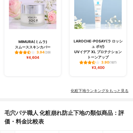
LAROCHE-POSAY(ラ ロッシ
MIMURA(ミムラ)
ュ ポゼ)
スムーススキンカバー
UVイデア XL プロテクション
3.94
(39)
トーンアップ
¥4,604
3.90
(187)
¥3,400
化粧下地ランキングをもっと見る
毛穴パテ職人 化粧崩れ防止下地の類似商品：評
価・料金比較表