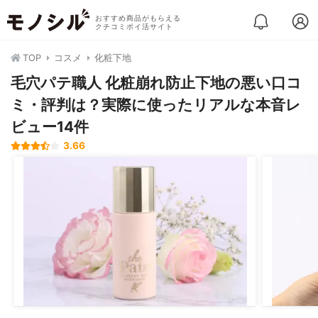
おすすめ商品がもらえる
クチコミポイ活サイト
TOP
コスメ
化粧下地
毛穴パテ職人 化粧崩れ防止下地の悪い口コ
ミ・評判は？実際に使ったリアルな本音レ
ビュー14件
3.66