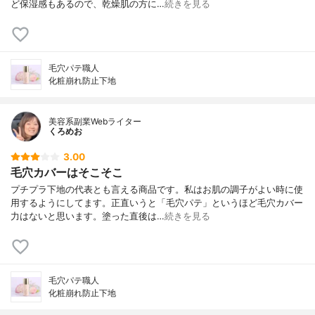
ど保湿感もあるので、乾燥肌の方に…
続きを見る
毛穴パテ職人
化粧崩れ防止下地
美容系副業Webライター
くろめお
3.00
毛穴カバーはそこそこ
プチプラ下地の代表とも言える商品です。私はお肌の調子がよい時に使
用するようにしてます。正直いうと「毛穴パテ」というほど毛穴カバー
力はないと思います。塗った直後は…
続きを見る
毛穴パテ職人
化粧崩れ防止下地