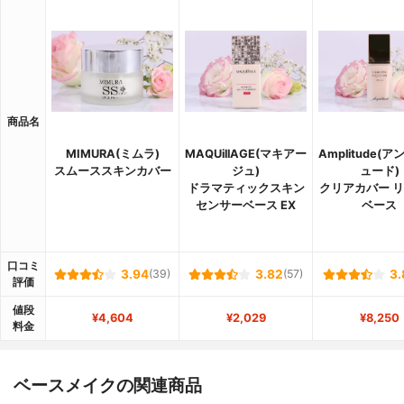
商品名
MIMURA(ミムラ)
MAQUillAGE(マキアー
Amplitude(
スムーススキンカバー
ジュ)
ュード)
ドラマティックスキン
クリアカバー 
センサーベース EX
ベース
口コミ
3.94
(39)
3.82
(57)
3.
評価
値段
¥4,604
¥2,029
¥8,250
料金
ベースメイクの関連商品