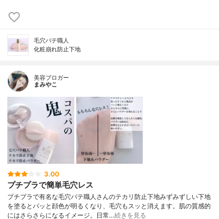
毛穴パテ職人
化粧崩れ防止下地
美容ブロガー
まみやこ
3.00
プチプラで簡単毛穴レス
プチプラで有名な毛穴パテ職人さんのテカリ防止下地みずみずしい下地
を塗るとパッと顔色が明るくなり、毛穴もスッと消えます。肌の質感的
にはさらさらになるイメージ。日常…
続きを見る