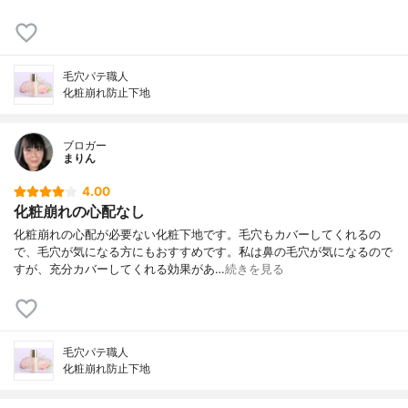
毛穴パテ職人
化粧崩れ防止下地
ブロガー
まりん
4.00
化粧崩れの心配なし
化粧崩れの心配が必要ない化粧下地です。毛穴もカバーしてくれるの
で、毛穴が気になる方にもおすすめです。私は鼻の毛穴が気になるので
すが、充分カバーしてくれる効果があ…
続きを見る
毛穴パテ職人
化粧崩れ防止下地