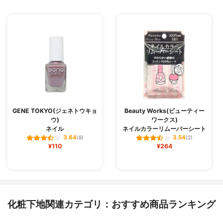
GENE TOKYO(ジェネトウキョ
Beauty Works(ビューティー
ウ)
ワークス)
ネイル
ネイルカラーリムーバーシート
3.64
3.54
(8)
(2)
¥110
¥264
化粧下地関連カテゴリ：おすすめ商品ランキング