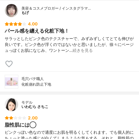
美容＆コスメブロガー / インスタグラマ…
もげ
4.00
パール感を纏える化粧下地！
サラッとしたピンク色のテクスチャーで、みずみずしくてとても伸びが
良いです。ピンク色が浮くのではないかと思いましたが、徐々にベージ
ュっぽくお肌になじみ、ワントーン…
続きを見る
毛穴パテ職人
化粧崩れ防止下地
モデル
いわむら さちこ
2.00
脂性肌には◯
ピンクっぽい色なので適度にお肌を明るくしてくれます。でも個人的に
ちょっと塗った感じが白くてしまうような気もする。それと、脂性肌の