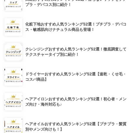
プラ・デパコス別に紹介！
化粧下地おすすめ人気ランキング52選！プチプラ・デパコ
ス・敏感肌向けナチュラル商品も登場！
クレンジングおすすめ人気ランキング52選！徹底調査して
テクスチャータイプ別に紹介！
ドライヤーおすすめ人気ランキング52選【速乾・くせ毛・
コスパ商品】
ヘアアイロンおすすめ人気ランキング52選！初心者・メン
ズ向け・海外対応も♪
ヘアオイルおすすめ人気ランキング52選【プチプラ・髪質
別やメンズ向けも！】