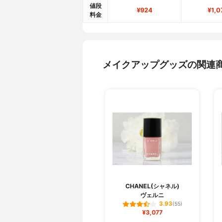
値段
¥924
¥1,0
料金
メイクアップグッズの関連
CHANEL(シャネル)
ヴェルニ
3.93
(55)
¥3,077