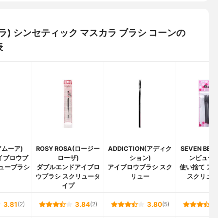
エムラ) シンセティック マスカラ ブラシ コーンの
表
(アムーア)
ROSY ROSA(ロージー
ADDICTION(アディク
SEVEN BE
イブロウブ
ローザ)
ション)
ンビューテ
ューブラシ
ダブルエンドアイブロ
アイブロウブラシ スク
使い捨て ア
ウブラシ スクリュータ
リュー
スクリュ
イプ
3.81
(2)
3.84
(2)
3.80
(5)