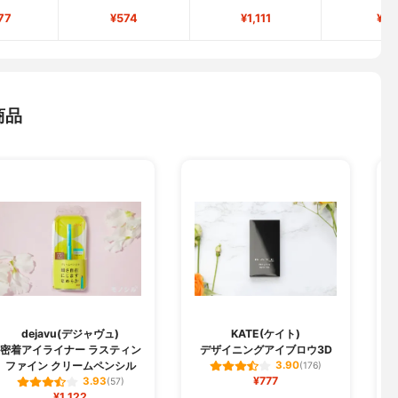
77
¥574
¥1,111
¥66
商品
dejavu(デジャヴュ)
KATE(ケイト)
密着アイライナー ラスティン
デザイニングアイブロウ3D
ファイン クリームペンシル
3.90
(176)
¥777
3.93
(57)
¥1,122