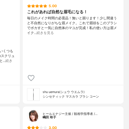
5.00
これがあれば自然な眉毛になる！
毎日のメイク時間の必需品！無いと困ります！少し間違う
と不自然になりがちな眉メイク。これで眉頭をこのブラシ
でボカすと一気に自然体のマユが完成！私の使い方は眉メ
イク…
続きを見る
いくつも
のスクリュ
と…
続き
shu uemura(シュウ ウエムラ)
シンセティック マスカラ ブラシ コーン
ヒールエナジー主催 / 観相学指導者 /…
嶋田 玲子
3.00