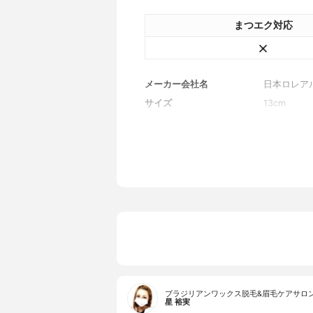
まつエク対応
メーカー会社名
日本ロレア
サイズ
13cm
ブラジリアンワックス脱毛&眉毛ケアサロ
星 裕実