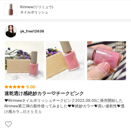
Ririmew(リリミュウ)
ネイルポリッシュ
yk_free12636
5.00
速乾透け感絶妙カラー♡チークピンク
❤︎Ririmewネイルポリッシュチークピンク2022.09.05に発売開始した
Ririmew第三弾の新作使ってみました❤️💝絶妙カラー💝高い速乾性💝透
け感カラ…
続きを見る