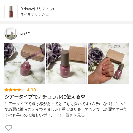
Ririmew(リリミュウ)
ネイルポリッシュ
an＊°
4.00
シアータイプでナチュラルに使える♡
シアータイプで透け感があってとても可愛いです♪ムラになりにくいの
で綺麗に塗ることができました✨重ね塗りをしてもとても綺麗です⭐︎乾
くのも早いので嬉しいポイントで…
続きを見る