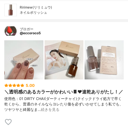
Ririmew(リリミュウ)
ネイルポリッシュ
ブロガー
@eccoroco5
5.00
＼透明感のあるカラーがかわいい🍫❤️速乾ありがたし！／
使用色：01 DIRTY CHAI(ダーティーチャイ)クイックドライ処方で早く
乾くから、普通のネイルならヨレたり傷を必ずいかせてしまう私でも、
ツヤツヤと綺麗なま…
続きを見る