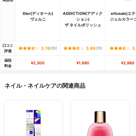
Dior(ディオール)
ADDICTION(アディク
ettusais(エ
ヴェルニ
ション)
ジェルカラー
ザ ネイルポリッシュ
口コミ
3.76
(26)
3.86
(29)
3
評価
値段
¥2,300
¥1,690
¥2,980
料金
ネイル・ネイルケアの関連商品