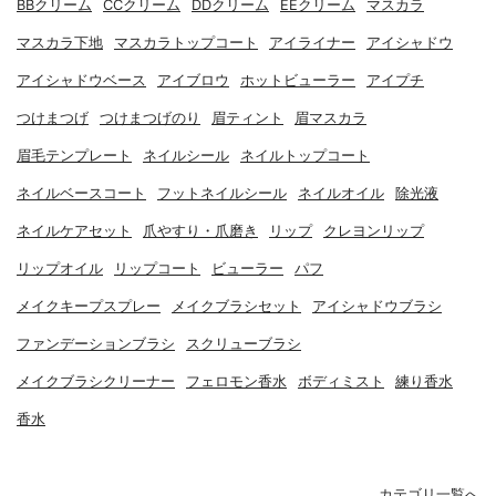
BBクリーム
CCクリーム
DDクリーム
EEクリーム
マスカラ
マスカラ下地
マスカラトップコート
アイライナー
アイシャドウ
アイシャドウベース
アイブロウ
ホットビューラー
アイプチ
つけまつげ
つけまつげのり
眉ティント
眉マスカラ
眉毛テンプレート
ネイルシール
ネイルトップコート
ネイルベースコート
フットネイルシール
ネイルオイル
除光液
ネイルケアセット
爪やすり・爪磨き
リップ
クレヨンリップ
リップオイル
リップコート
ビューラー
パフ
メイクキープスプレー
メイクブラシセット
アイシャドウブラシ
ファンデーションブラシ
スクリューブラシ
メイクブラシクリーナー
フェロモン香水
ボディミスト
練り香水
香水
カテゴリ一覧へ