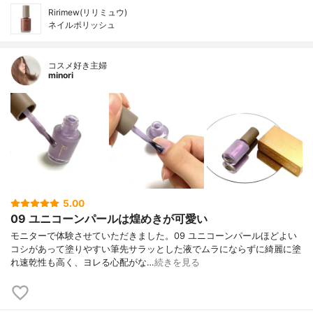
Ririmew(リリミュウ)
ネイルポリッシュ
コスメ好き主婦
minori
5.00
09 ユニコーンパールは煌めきが可愛い
モニターで体験させていただきました。09 ユニコーンパールほどよい
コシがあって塗りやすい筆先サラッとした液でムラにならずに綺麗に塗
れ速乾性も高く、ヨレる心配がな…
続きを見る