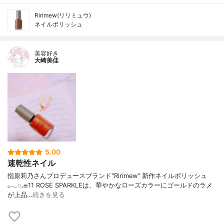
Ririmew(リリミュウ)
ネイルポリッシュ
美容好き
大崎美佳
5.00
速乾性ネイル
指原莉乃さんプロデュースブランド"Ririmew" 新作ネイルポリッシュ
𓂂𓂃◌𓈒𓐍11 ROSE SPARKLEは、華やかなローズカラーにゴールドのラメ
が上品…
続きを見る