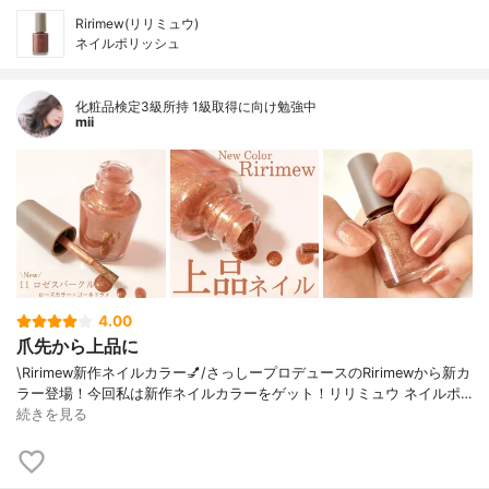
Ririmew(リリミュウ)
ネイルポリッシュ
化粧品検定3級所持 1級取得に向け勉強中
mii
4.00
爪先から上品に
\Ririmew新作ネイルカラー💅/⁡⁡さっしープロデュースの⁡Ririmewから新カ
ラー登場！⁡⁡今回私は新作ネイルカラーをゲット！⁡⁡⁡リリミュウ ネイルポ…
続きを見る