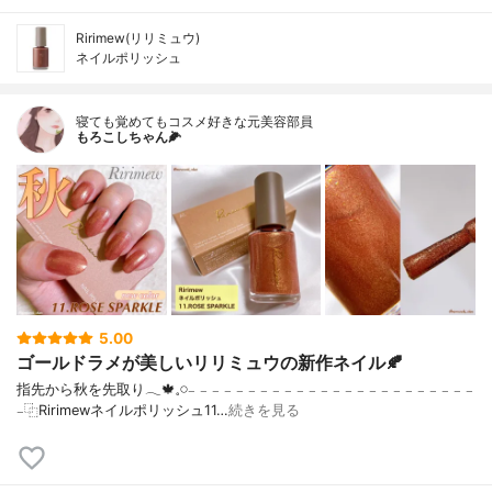
Ririmew(リリミュウ)
ネイルポリッシュ
寝ても覚めてもコスメ好きな元美容部員
もろこしちゃん🌽
5.00
ゴールドラメが美しいリリミュウの新作ネイル🍂
指先から秋を先取り𓂃🍁𓈒𓏸𓐄 𓐄 𓐄 𓐄 𓐄 𓐄 𓐄 𓐄 𓐄 𓐄 𓐄 𓐄 𓐄 𓐄 𓐄 𓐄 𓐄 𓐄 𓐄 𓐄 𓐄 𓐄 𓐄 𓐄
𓐄⿻Ririmewネイルポリッシュ11…
続きを見る