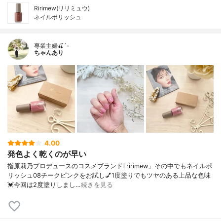
Ririmew(リリミュウ)
ネイルポリッシュ
専業主婦🍒´-
ちゃんあり
4.00
発色よく乾くのが早い
指原莉乃プロデュースのコスメブランド｢ririmew」その中でもネイルポ
リッシュ08チークピンクをお試し💅1度塗りでもツヤのある上品な色味
💓今回は2度塗りしまし…
続きを見る