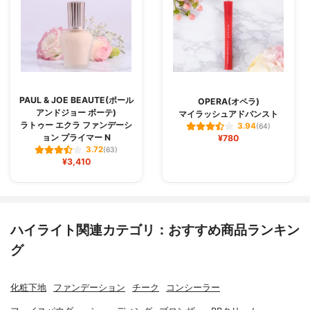
PAUL & JOE BEAUTE(ポール
OPERA(オペラ)
アンドジョー ボーテ)
マイラッシュアドバンスト
ラトゥー エクラ ファンデーシ
3.94
(64)
ョン プライマー N
¥780
3.72
(63)
¥3,410
ハイライト関連カテゴリ：おすすめ商品ランキン
グ
化粧下地
ファンデーション
チーク
コンシーラー