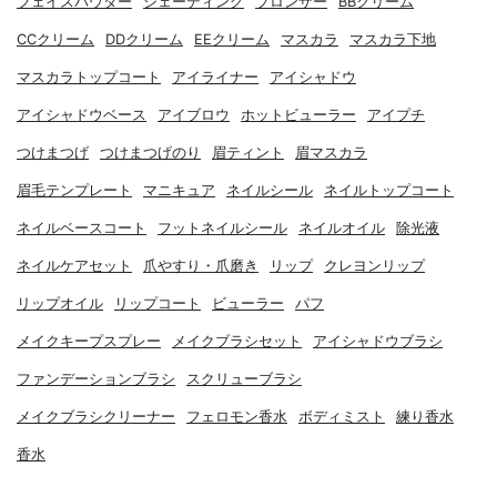
フェイスパウダー
シェーディング
ブロンザー
BBクリーム
CCクリーム
DDクリーム
EEクリーム
マスカラ
マスカラ下地
マスカラトップコート
アイライナー
アイシャドウ
アイシャドウベース
アイブロウ
ホットビューラー
アイプチ
つけまつげ
つけまつげのり
眉ティント
眉マスカラ
眉毛テンプレート
マニキュア
ネイルシール
ネイルトップコート
ネイルベースコート
フットネイルシール
ネイルオイル
除光液
ネイルケアセット
爪やすり・爪磨き
リップ
クレヨンリップ
リップオイル
リップコート
ビューラー
パフ
メイクキープスプレー
メイクブラシセット
アイシャドウブラシ
ファンデーションブラシ
スクリューブラシ
メイクブラシクリーナー
フェロモン香水
ボディミスト
練り香水
香水