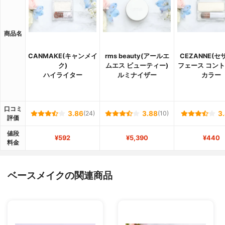
商品名
CANMAKE(キャンメイ
rms beauty(アールエ
CEZANNE(セ
ク)
ムエス ビューティー)
フェース コン
ハイライター
ルミナイザー
カラー
口コミ
3.86
(24)
3.88
(10)
3
評価
値段
¥592
¥5,390
¥440
料金
ベースメイクの関連商品