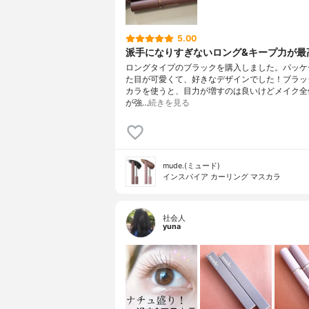
5.00
派手になりすぎないロング&キープ力が最
ロングタイプのブラックを購入しました。パッケ
た目が可愛くて、好きなデザインでした！ブラッ
カラを使うと、目力が増すのは良いけどメイク全
が強…
続きを見る
mude.(ミュード)
インスパイア カーリング マスカラ
社会人
yuna