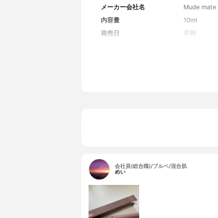
メーカー会社名
Mude mate 
内容量
10ml
発売日
不明
会社員(総合職)/ブルベ/混合肌
めい