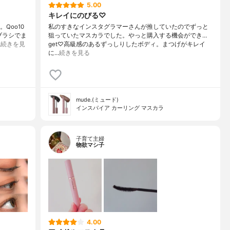
5.00
キレイにのびる♡
Qoo10
私のすきなインスタグラマーさんが推していたのでずっと
ブラシでま
狙っていたマスカラでした。やっと購入する機会ができ…
…
続きを見
get♡高級感のあるずっしりしたボディ。まつげがキレイ
に…
続きを見る
mude.(ミュード)
インスパイア カーリング マスカラ
子育て主婦
物欲マシ子
4.00