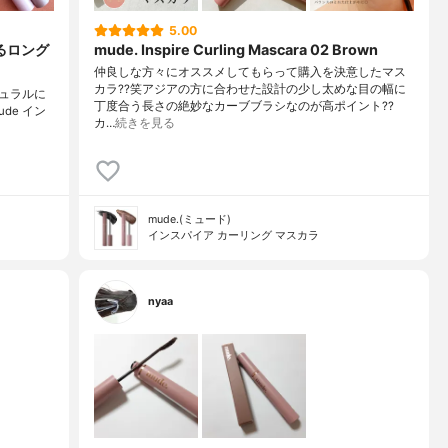
5.00
るロング
mude. Inspire Curling Mascara 02 Brown
仲良しな方々にオススメしてもらって購入を決意したマス
カラ??笑アジアの方に合わせた設計の少し太めな目の幅に
チュラルに
丁度合う長さの絶妙なカーブブラシなのが高ポイント??
mude イン
カ…
続きを見る
mude.(ミュード)
インスパイア カーリング マスカラ
nyaa