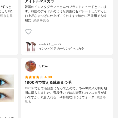
アイドルマスカラ
ク/ずっと
韓国のインスタグラマーさんのブランドミュードといいま
ました?私
す。韓国のアイドルのような綺麗にセパレートしたすっと
続きを見
お上品なまつげに仕上げてくれます✨確かに不器用でも綺
麗に…
続きを見る
mude.(ミュード)
インスパイア カーリング マスカラ
りたん
4.00
1800円で買える繊細まつ毛
Twitterでとても話題になってたので、Qoo10のメガ割り期
間に購入しました。普段使いではお湯落ちのマスカラが多
いですが、気合入れる日や特別な日にはウォータ…
続きを
見る