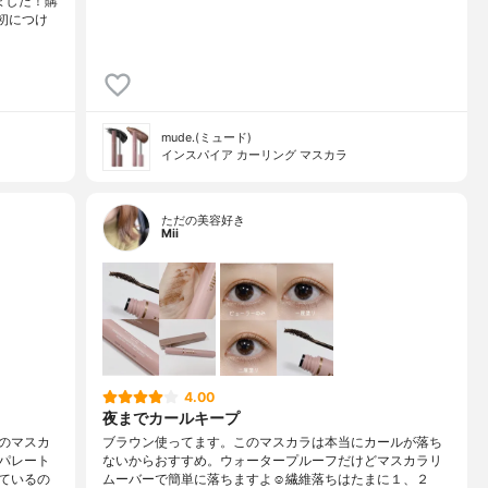
してみました！購
初につけ
mude.(ミュード)
インスパイア カーリング マスカラ
ただの美容好き
Mii
4.00
夜までカールキープ
のマスカ
ブラウン使ってます。このマスカラは本当にカールが落ち
パレート
ないからおすすめ。ウォータープルーフだけどマスカラリ
ているの
ムーバーで簡単に落ちますよ☺️繊維落ちはたまに１、２