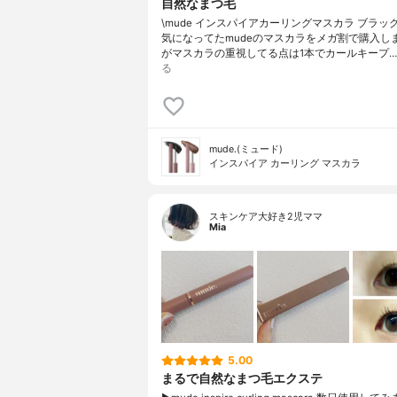
自然なまつ毛
\mude インスパイアカーリングマスカラ ブラッ
気になってたmudeのマスカラをメガ割で購入し
がマスカラの重視してる点は1本でカールキープ…
る
mude.(ミュード)
インスパイア カーリング マスカラ
スキンケア大好き2児ママ
Mia
5.00
まるで自然なまつ毛エクステ