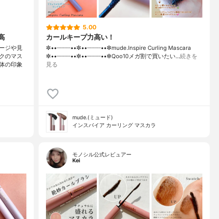
5.00
高
カールキープ力高い！
ージや見
✼••┈┈┈┈••✼••┈┈┈┈••✼mude.Inspire Curling Mascara
クのマス
✼••┈┈┈┈••✼••┈┈┈┈••✼Qoo10メガ割で買いたい…
続きを
体の印象
見る
mude.(ミュード)
インスパイア カーリング マスカラ
モノシル公式レビュアー
Kei