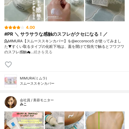
4.00
#PR ＼ サラサラな感触のスフレがクセになる！／
💁MIMURA【スムーススキンカバー】を@𝖾𝖼𝖼𝗈𝗋𝗈𝖼𝗈𝟧 が使ってみまし
た⁡⁡▼⁡すくい取るタイプの化粧下地は、蓋を開けて指先で触るとフワフワ
のスフレ感触☁…
続きを見る
MIMURA(ミムラ)
スムーススキンカバー
会社員 / 美容モニター
みこ