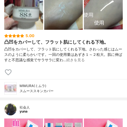
5.00
凸凹をカバーして、フラット肌にしてくれる下地。
凸凹をカバーして、フラット肌にしてくれる下地。さわった感じはムー
スのように柔らかいです。一回の使用量はあずき１～２粒大。肌に伸ば
すと不思議な感覚でサラサラに変わ…
続きを見る
MIMURA(ミムラ)
スムーススキンカバー
社会人
yuna