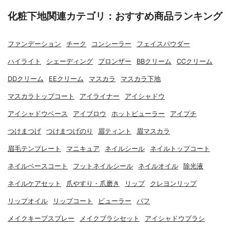
化粧下地関連カテゴリ：おすすめ商品ランキング
ファンデーション
チーク
コンシーラー
フェイスパウダー
ハイライト
シェーディング
ブロンザー
BBクリーム
CCクリーム
DDクリーム
EEクリーム
マスカラ
マスカラ下地
マスカラトップコート
アイライナー
アイシャドウ
アイシャドウベース
アイブロウ
ホットビューラー
アイプチ
つけまつげ
つけまつげのり
眉ティント
眉マスカラ
眉毛テンプレート
マニキュア
ネイルシール
ネイルトップコート
ネイルベースコート
フットネイルシール
ネイルオイル
除光液
ネイルケアセット
爪やすり・爪磨き
リップ
クレヨンリップ
リップオイル
リップコート
ビューラー
パフ
メイクキープスプレー
メイクブラシセット
アイシャドウブラシ