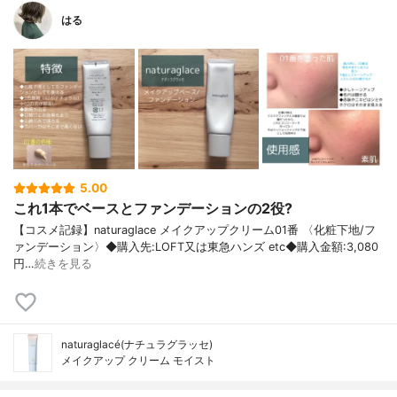
はる
5.00
これ1本でベースとファンデーションの2役?
【コスメ記録】naturaglace メイクアップクリーム01番 〈化粧下地/フ
ァンデーション〉◆購入先:LOFT又は東急ハンズ etc◆購入金額:3,080
円…
続きを見る
naturaglacé(ナチュラグラッセ)
メイクアップ クリーム モイスト