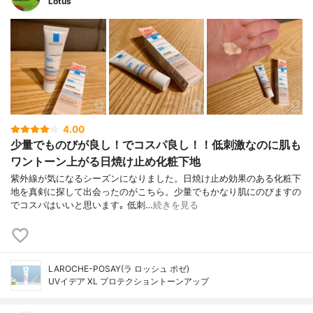
Lotus
4.00
少量でものびが良し！でコスパ良し！！低刺激なのに肌も
ワントーン上がる日焼け止め化粧下地
紫外線が気になるシーズンになりました。日焼け止め効果のある化粧下
地を真剣に探して出会ったのがこちら。少量でもかなり肌にのびますの
でコスパはいいと思います｡ 低刺…
続きを見る
LAROCHE-POSAY(ラ ロッシュ ポゼ)
UVイデア XL プロテクショントーンアップ