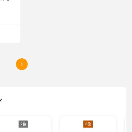
1
グ
2位
3位