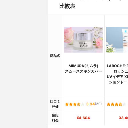
比較表
商品名
MIMURA(ミムラ)
LAROCHE-
スムーススキンカバー
ロッシュ
UVイデア X
ショントー
口コミ
3.94
(39)
評価
値段
¥4,604
¥3,4
料金