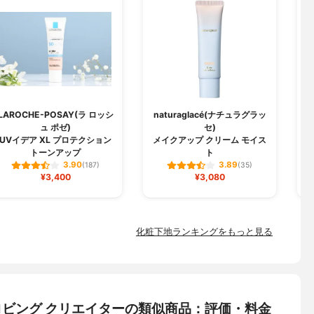
LAROCHE-POSAY(ラ ロッシ
naturaglacé(ナチュラグラッ
ュ ポゼ)
セ)
U
UVイデア XL プロテクション
メイクアップ クリーム モイス
トーンアップ
ト
3.90
3.89
(187)
(35)
¥3,400
¥3,080
化粧下地ランキングをもっと見る
ストロビング クリエイターの類似商品：評価・料金