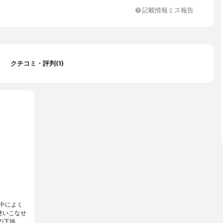
、オリザノール、グリコシルトレハロース、シア脂、トコフェロー
記載情報ミス報告
ツ、ライチー種子エキス、加水分解エラスチン、加水分解コラーゲ
解ヒアルロン酸、BHT、PEG－10水添ヒマシ油、（アクリレーツ／
アルキル（C10－30））クロスポリマー、アクリレーツコポリマ
マー、シリカ、ジエチルアミノヒドロキシベンゾイル安息香酸ヘキ
アリン酸、ステアリン酸グリセリル、セテアリルアルコール、タル
クチコミ・評判(1)
テアレス－4リン酸、ベヘニルアルコール、ホウケイ酸（Ca／A
ソルベート80、ラウリル硫酸Na、ラウリン酸ポリグリセリル－10、
加水分解水添デンプン、合成金雲母、酸化スズ、フェノキシエタノ
ルパラベン、香料、グンジョウ、マイカ、金、酸化チタン、酸化鉄
中によく
使いこなせ
の下地