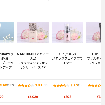
POSAY(ラ
MAQUillAGE(マキアー
e.l.f(エルフ)
THREE(
 ポゼ)
ジュ)
ポアレスフェイスプラ
プリスティ
L プロテク
ドラマティックスキン
イマー
レクション
ンアップ
センサーベース EX
3.90
(187)
3.82
(57)
3.80
(3)
00
¥2,029
¥808
¥3,2