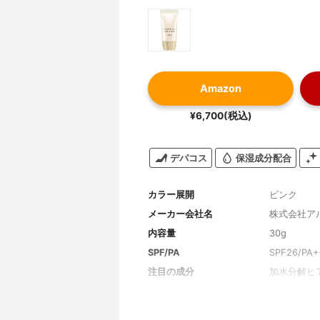
Amazon
¥6,700(税込)
デパコス
保湿成分配合
カラー展開
ピンク
メーカー会社名
株式会社ア
内容量
30g
SPF/PA
SPF26/PA+
注目の成分
加水分解ヒ
全成分
水、BG、
イヒ酸エチ
メチルブチ