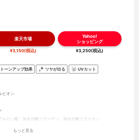
Yahoo!
楽天市場
ショッピング
¥3,150(税込)
¥3,250(税込)
トーンアップ効果
ツヤが出る
UVカット
ルビオン
+
アルロン酸、加水分解コラーゲン、加水分解エラスチン
トリエチルヘキサノイン、エタノール、ミネラルオイル、メトキシケ
もっと見る
ルヘキシル、ジメチコン、メチレンビスベンゾトリアゾリルテトラ
ルフェノール、TEA、（アスコルビル／トコフェリル）リン酸K、