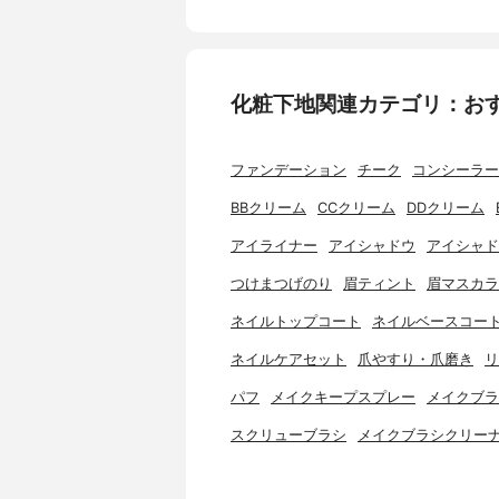
化粧下地関連カテゴリ：お
ファンデーション
チーク
コンシーラー
BBクリーム
CCクリーム
DDクリーム
アイライナー
アイシャドウ
アイシャド
つけまつげのり
眉ティント
眉マスカラ
ネイルトップコート
ネイルベースコー
ネイルケアセット
爪やすり・爪磨き
リ
パフ
メイクキープスプレー
メイクブラ
スクリューブラシ
メイクブラシクリー