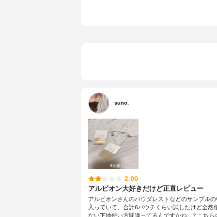
アデノシン
ル、ハチミ
ン、加水分
アクリル酸
ー、カルボ
シル、ステ
ク、トリセ
l）、ポリ
レシチン、
ール、メチ
suno.
2.00
アルビオン大好きだけど正直レビュー
アルビオンさんのパウダレストなどのサンプルの
入っていて、合計6パウチくらい試したけど全然
ない下地使い方間違ってるんですかね…？こちら