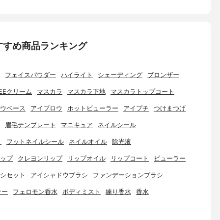
すすめ商品ランキング
フェイスパウダー
ハイライト
シェーディング
ブロンザー
EEクリーム
マスカラ
マスカラ下地
マスカラトップコート
ウベース
アイブロウ
ホットビューラー
アイプチ
つけまつげ
眉毛テンプレート
マニキュア
ネイルシール
ト
フットネイルシール
ネイルオイル
除光液
ップ
クレヨンリップ
リップオイル
リップコート
ビューラー
シセット
アイシャドウブラシ
ファンデーションブラシ
ナー
フェロモン香水
ボディミスト
練り香水
香水