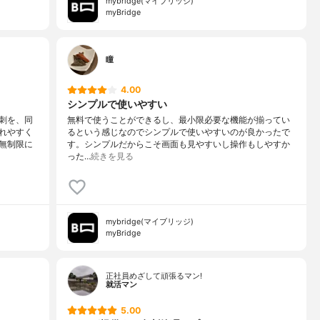
mybridge(マイブリッジ)
myBridge
瞳
4.00
シンプルで使いやすい
刺を、同
無料で使うことができるし、最小限必要な機能が揃ってい
れやすく
るという感じなのでシンプルで使いやすいのが良かったで
無制限に
す。シンプルだからこそ画面も見やすいし操作もしやすか
った…
続きを見る
mybridge(マイブリッジ)
myBridge
正社員めざして頑張るマン!
就活マン
5.00