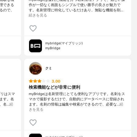
理できる
作が一切なく画面もシンプルで使い勝手の良さが魅力で
るので、
す。名刺管理に特化しているだけあり、無駄な機能を削…
続きを見る
mybridge(マイブリッジ)
myBridge
クミ
3.00
検索機能などが非常に便利
プリはスマ
myBridgeは名刺管理にとても便利なアプリです。名刺をス
ます。名
マホで撮影するだけで、自動的にデータベースに登録され
、名…
続
ます。名刺の情報は編集や検索ができるので、必要な…
続
きを見る