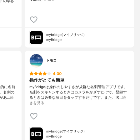
ドの早さ
mybridge(マイブリッジ)
myBridge
トモコ
4.00
操作がとても簡単
動的に名前
myBridgeは操作のしやすさが抜群な名刺管理アプリです。
、名刺の
名刺をスキャンするときはカメラをかざすだけで、登録す
があ…
続
るときは必要な項目をタップするだけです。また、名…
続
きを見る
mybridge(マイブリッジ)
myBridge