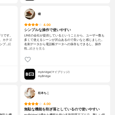
瞳
4.00
シンプルな操作で使いやすい
プリです。
LINEの会社が提供しているということから、ユーザー数も
、カテゴ
多くて使えるシーンが沢山あるので良いなと感じました。
ンプ…
続
名刺データから電話帳データへの保存もできるし、操作
性…
続きを見る
mybridge(マイブリッジ)
myBridge
松本ちこ
4.00
無駄な機能を削ぎ落としているので使いやすい
無駄な機
myBridgeは優れた機能を持つ名刺管理アプリで、難しい操