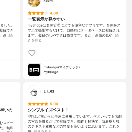
naomi
4.00
一覧表示が見やすい
けました。
myBridgeは名刺管理にとても便利なアプリです。名刺をス
登録でき
マホで撮影するだけで、自動的にデータベースに登録され
、画…
続
ます。登録のしやすさは抜群です。また、画面の見や…
続
きを見る
mybridge(マイブリッジ)
myBridge
とし62
5.00
早いの
シンプルイズベスト！
4年ほど前から仕事用に使用しています。何といっても名刺
の写真を撮るだけで登録でき、動作も軽快で、読み取り後
むスピー
のテキスト変換などの精度も高いように思います。これを
た。無料
使…
続きを見る