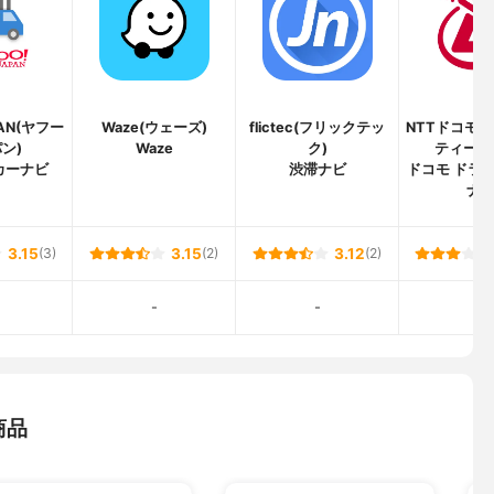
PAN(ヤフー
Waze(ウェーズ)
flictec(フリックテッ
NTTドコモ(
ン)
Waze
ク)
ティード
！カーナビ
渋滞ナビ
ドコモ ドラ
ナ
3.15
(3)
3.15
(2)
3.12
(2)
-
-
-
商品