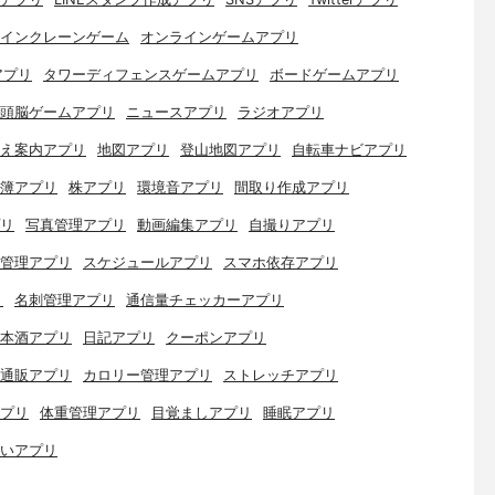
インクレーンゲーム
オンラインゲームアプリ
アプリ
タワーディフェンスゲームアプリ
ボードゲームアプリ
頭脳ゲームアプリ
ニュースアプリ
ラジオアプリ
え案内アプリ
地図アプリ
登山地図アプリ
自転車ナビアプリ
簿アプリ
株アプリ
環境音アプリ
間取り作成アプリ
リ
写真管理アプリ
動画編集アプリ
自撮りアプリ
管理アプリ
スケジュールアプリ
スマホ依存アプリ
リ
名刺管理アプリ
通信量チェッカーアプリ
本酒アプリ
日記アプリ
クーポンアプリ
通販アプリ
カロリー管理アプリ
ストレッチアプリ
プリ
体重管理アプリ
目覚ましアプリ
睡眠アプリ
いアプリ