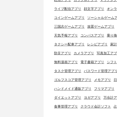
ライブ配信アプリ
顔文字アプリ
オンラ
コインゲームアプリ
ソーシャルゲーム
三国志ゲームアプリ
放置ゲームアプリ
天気予報アプリ
コンパスアプリ
乗り換
タクシー配車アプリ
レシピアプリ
家計
防災アプリ
カメラアプリ
写真加工アプ
無料漫画アプリ
電子書籍アプリ
シフト
タスク管理アプリ
パスワード管理アプ
ゴルフスコア管理アプリ
メモアプリ
日
ハンドメイド通販アプリ
フリマアプリ
ダイエットアプリ
ヨガアプリ
万歩計ア
食事管理アプリ
クラウド会計ソフト
占