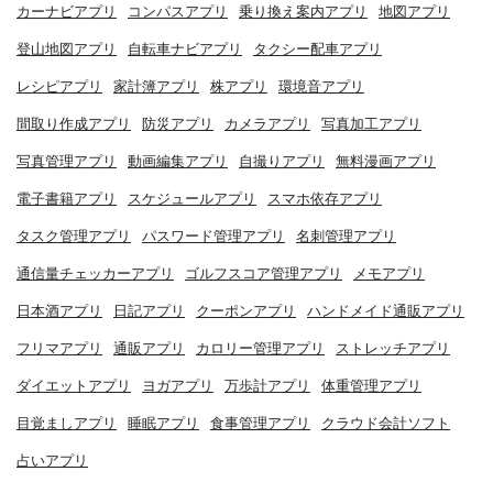
カーナビアプリ
コンパスアプリ
乗り換え案内アプリ
地図アプリ
登山地図アプリ
自転車ナビアプリ
タクシー配車アプリ
レシピアプリ
家計簿アプリ
株アプリ
環境音アプリ
間取り作成アプリ
防災アプリ
カメラアプリ
写真加工アプリ
写真管理アプリ
動画編集アプリ
自撮りアプリ
無料漫画アプリ
電子書籍アプリ
スケジュールアプリ
スマホ依存アプリ
タスク管理アプリ
パスワード管理アプリ
名刺管理アプリ
通信量チェッカーアプリ
ゴルフスコア管理アプリ
メモアプリ
日本酒アプリ
日記アプリ
クーポンアプリ
ハンドメイド通販アプリ
フリマアプリ
通販アプリ
カロリー管理アプリ
ストレッチアプリ
ダイエットアプリ
ヨガアプリ
万歩計アプリ
体重管理アプリ
目覚ましアプリ
睡眠アプリ
食事管理アプリ
クラウド会計ソフト
占いアプリ