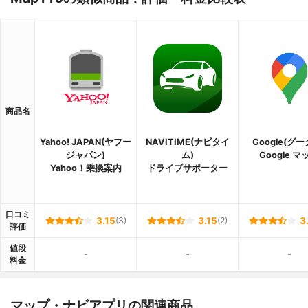
商品名
Yahoo! JAPAN(ヤフー
NAVITIME(ナビタイ
Google(グー
ジャパン)
ム)
Google マ
Yahoo！乗換案内
ドライブサポーター
口コミ
3.15
(3)
3.15
(2)
3
評価
値段
-
-
-
料金
マップ・ナビアプリの関連商品