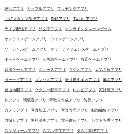
妊活アプリ
カップルアプリ
マッチングアプリ
LINEスタンプ作成アプリ
SNSアプリ
Twitterアプリ
ライブ配信アプリ
顔文字アプリ
オンラインクレーンゲーム
オンラインゲームアプリ
コインゲームアプリ
ソーシャルゲームアプリ
タワーディフェンスゲームアプリ
ボードゲームアプリ
三国志ゲームアプリ
放置ゲームアプリ
頭脳ゲームアプリ
ニュースアプリ
ラジオアプリ
天気予報アプリ
カーナビアプリ
コンパスアプリ
乗り換え案内アプリ
地図アプリ
登山地図アプリ
タクシー配車アプリ
レシピアプリ
家計簿アプリ
株アプリ
環境音アプリ
間取り作成アプリ
防災アプリ
カメラアプリ
写真加工アプリ
写真管理アプリ
動画編集アプリ
自撮りアプリ
無料漫画アプリ
電子書籍アプリ
シフト管理アプリ
スケジュールアプリ
スマホ依存アプリ
タスク管理アプリ