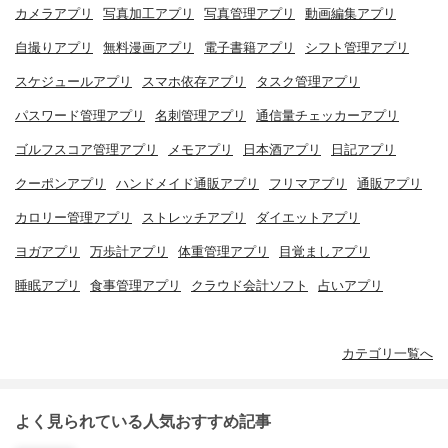
カメラアプリ
写真加工アプリ
写真管理アプリ
動画編集アプリ
自撮りアプリ
無料漫画アプリ
電子書籍アプリ
シフト管理アプリ
スケジュールアプリ
スマホ依存アプリ
タスク管理アプリ
パスワード管理アプリ
名刺管理アプリ
通信量チェッカーアプリ
ゴルフスコア管理アプリ
メモアプリ
日本酒アプリ
日記アプリ
クーポンアプリ
ハンドメイド通販アプリ
フリマアプリ
通販アプリ
カロリー管理アプリ
ストレッチアプリ
ダイエットアプリ
ヨガアプリ
万歩計アプリ
体重管理アプリ
目覚ましアプリ
睡眠アプリ
食事管理アプリ
クラウド会計ソフト
占いアプリ
カテゴリ一覧へ
よく見られている人気おすすめ記事