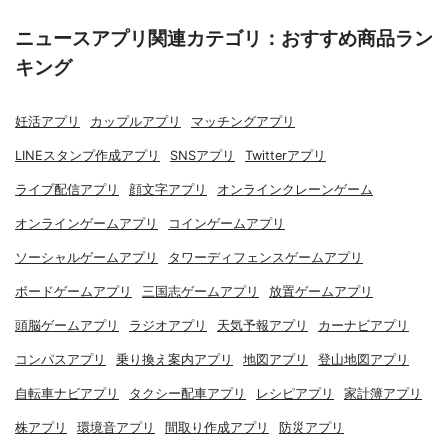
ニュースアプリ関連カテゴリ：おすすめ商品ラン
キング
妊活アプリ
カップルアプリ
マッチングアプリ
LINEスタンプ作成アプリ
SNSアプリ
Twitterアプリ
ライブ配信アプリ
顔文字アプリ
オンラインクレーンゲーム
オンラインゲームアプリ
コインゲームアプリ
ソーシャルゲームアプリ
タワーディフェンスゲームアプリ
ボードゲームアプリ
三国志ゲームアプリ
放置ゲームアプリ
頭脳ゲームアプリ
ラジオアプリ
天気予報アプリ
カーナビアプリ
コンパスアプリ
乗り換え案内アプリ
地図アプリ
登山地図アプリ
自転車ナビアプリ
タクシー配車アプリ
レシピアプリ
家計簿アプリ
株アプリ
環境音アプリ
間取り作成アプリ
防災アプリ