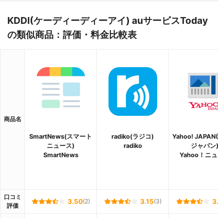
KDDI(ケーディーディーアイ) auサービスToday
の類似商品：評価・料金比較表
商品名
SmartNews(スマート
radiko(ラジコ)
Yahoo! JAPA
ニュース)
radiko
ジャパン
SmartNews
Yahoo！ニ
口コミ
3.50
(2)
3.15
(3)
3
評価