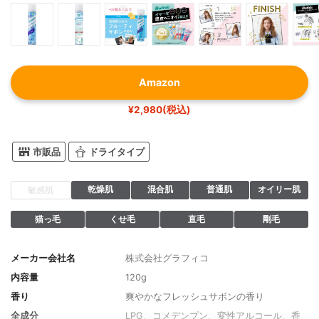
Amazon
¥2,980(税込)
市販品
ドライタイプ
乾燥肌
混合肌
普通肌
オイリー肌
敏感肌
猫っ毛
くせ毛
直毛
剛毛
メーカー会社名
株式会社グラフィコ
内容量
120g
香り
爽やかなフレッシュサボンの香り
全成分
LPG、コメデンプン、変性アルコール、香