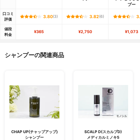
プー
口コミ
3.80
(3)
3.82
(6)
3
評価
値段
¥365
¥2,750
¥1,073
料金
シャンプーの関連商品
CHAP UP(チャップアップ)
SCALP D(スカルプD)
シャンプー
メディカルミノキ5