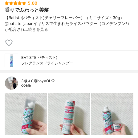
5.00
香りでふわっと美髪
【Batiste(バティスト)チェリーフレーバー】（ミニサイズ・30g）
@batiste_japanイギリスで生まれたライスパウダー（コメデンプン*）
が配合され…
続きを見る
BATISTE(バティスト)
フレグランスドライシャンプー
3歳＆0歳boy×OL🤍
coala