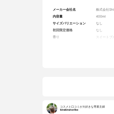
メーカー会社名
株式会社Shi
内容量
400ml
サイズバリエーション
なし
初回限定価格
なし
香り
スイートブ
全成分
水、コカミ
ウロイルメ
グリセリン
体、加水分
ルロン酸、
ス、テンニ
エキス、コ
ンHCl、ビ
ポリクオタニ
Na、メチ
コスメと口コミが大好きな専業主婦
kirakiranoriko