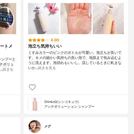
4.00
ートメ
泡立ち気持ちいい
くすみカラーのピンクのボトルが可愛い。泡立ちが良いで
す。キメの細かい気持ちの良い泡で、地肌まで包み込むよ
シャンプーと
うに洗えます。泡切れもいいし、流しているときに軋まな
チポリュ
いか…
続きを見る
…
続きを
ShinkoQ(シンコキュウ)
アンチポリューション シャンプー
メグ