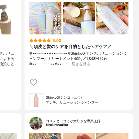
5.00
＼頭皮と髪のケアを目的としたヘアケア／
チポリュ
✼••┈┈┈┈••✼••┈┈┈┈••✼ShinkoQ アンチポリューション シ
による汚
ャンプー／トリートメント400g／1,848円 税込
物質など
✼••┈┈┈┈••✼••┈┈…
続きを見る
ShinkoQ(シンコキュウ)
アンチポリューション シャンプー
コスメと口コミが大好きな専業主婦
kirakiranoriko