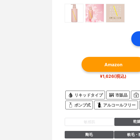
Amazon
¥1,626(税込)
リキッドタイプ
市販品
ポンプ式
アルコールフリー
乾
敏感肌
剛毛
軟毛・