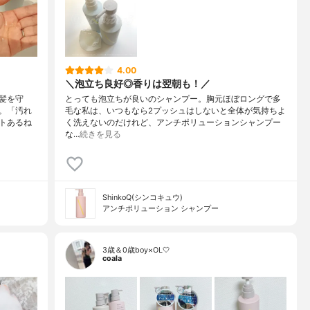
4.00
＼泡立ち良好◎香りは翌朝も！／
髪を守
とっても泡立ちが良いのシャンプー。胸元ほぼロングで多
。「汚れ
毛な私は、いつもなら2プッシュはしないと全体が気持ちよ
トあるね
く洗えないのだけれど、アンチポリューションシャンプー
な…
続きを見る
ShinkoQ(シンコキュウ)
アンチポリューション シャンプー
3歳＆0歳boy×OL🤍
coala