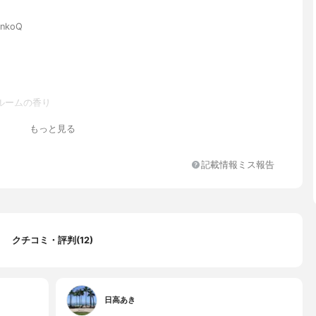
nkoQ
ルームの香り
ドプロピルベタイン、ラウレス-4カルボン酸Na、コカミドDEA、ラ
もっと見る
チルアラニンNa、デシルグルコシド、ココイルグルタミン酸2Na、
、ワサビノキ種子エキス、オウゴン根エキス、スイゼンジノリ多糖
解ケラチン(カシミヤヤギ)、加水分解コンキオリン、加水分解ヒア
記載情報ミス報告
ヒアルロン酸ヒドロキシプロピルトリモニウム、シャクヤク根エキ
ンカ果実エキス、アシタバ葉/茎エキス、チャ葉エキス、カンゾウ根
メ胚芽油、ポリクオタニウム-61、ジヒドロキシプロピルアルギニ
オサッカリドガム-4、グリチルリチン酸2K、ポリクオタニウム-7、
ウム-10、クエン酸、ペンテト酸5Na、EDTA-2Na、BG、リン酸2
クチコミ・評判(12)
ルパラベン、フェノキシエタノール、香料
日高あき