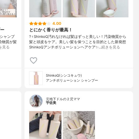
4.00
ー
とにかく香りが最高！
 シャンプ
?‍♀️ShinkoQ汚れなければ髪はずっと美しい！汚染物質から
汚染物質が髪
髪と頭皮をケア。美しい髪を保つことを目的とした新発想
を見る
ShinkoQアンチポリューションヘアケア✨…
続きを見る
ShinkoQ(シンコキュウ)
アンチポリューション シャンプー
元地下ドルの２児ママ
宇佐美