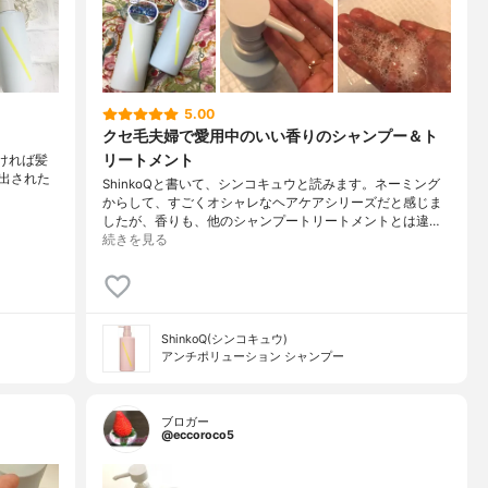
5.00
クセ毛夫婦で愛用中のいい香りのシャンプー＆ト
リートメント
ければ⁣髪
み出された
ShinkoQと書いて、シンコキュウと読みます。ネーミング
からして、すごくオシャレなヘアケアシリーズだと感じま
したが、香りも、他のシャンプートリートメントとは違…
続きを見る
ShinkoQ(シンコキュウ)
アンチポリューション シャンプー
ブロガー
@eccoroco5