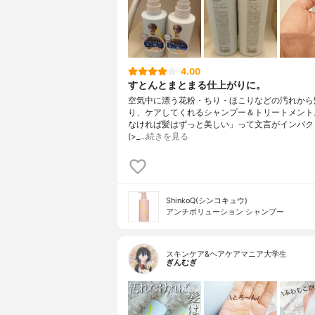
4.00
すとんとまとまる仕上がりに。
空気中に漂う花粉・ちり・ほこりなどの汚れから
り、ケアしてくれるシャンプー＆トリートメント
なければ髪はずっと美しい」って文言がインパク
(>_…
続きを見る
ShinkoQ(シンコキュウ)
アンチポリューション シャンプー
スキンケア&ヘアケアマニア大学生
ぎんむぎ