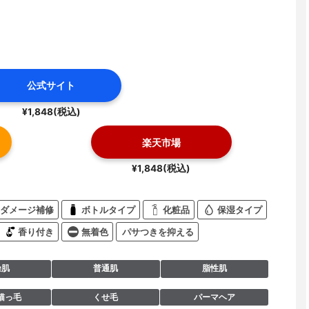
公式サイト
¥1,848(税込)
楽天市場
¥1,848(税込)
ダメージ補修
ボトルタイプ
化粧品
保湿タイプ
香り付き
無着色
パサつきを抑える
燥肌
普通肌
脂性肌
猫っ毛
くせ毛
パーマヘア