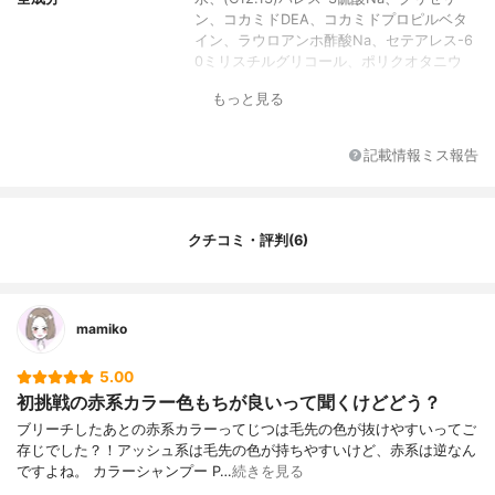
ン、コカミドDEA、コカミドプロピルベタ
イン、ラウロアンホ酢酸Na、セテアレス-6
0ミリスチルグリコール、ポリクオタニウ
ム-47、シア脂油、γ-ドコサラクトン、加水
もっと見る
分解シルク、加水分解ハチミツタンパク、
ブロッコリー種子油、セイヨウノコギリソ
ウエキス、セージ葉エキス、タチジャコウ
記載情報ミス報告
ソウ花/葉エキス、カニナバラ果実エキス、
ラベンダー花エキス、ローズマリー葉エキ
ス、ジステアリン酸グリコール、ポリクオ
タニウム-10、PEG-20ソルビタンココエー
クチコミ・評判(6)
ト、BG、プロパンジオール、クオタニウ
ム-18、ベヘントリモニウムクロリド、ダイ
ズステロール、クエン酸、クエン酸Na、HE
DTA-3Na、HEDTA-2Na、安息香酸Na、メ
mamiko
チルパラベン、プロピルパラベン、香料、
(+/-)紫401、赤106、緑204
5.00
初挑戦の赤系カラー色もちが良いって聞くけどどう？
ブリーチしたあとの赤系カラーってじつは毛先の色が抜けやすいってご
存じでした？！アッシュ系は毛先の色が持ちやすいけど、赤系は逆なん
ですよね。 カラーシャンプー P…
続きを見る