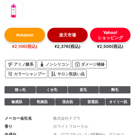
Yahoo!
Amazon
楽天市場
ショッピング
¥2,100(税込)
¥2,376(税込)
¥2,500(税込)
アミノ酸系
ノンシリコン
ダメージ補修
カラーシャンプー
サロン取扱い品
猫っ毛
くせ毛
直毛
剛毛
敏感肌
乾燥肌
混合肌
普通肌
オイリー肌
メーカー会社名
株式会社ナプラ
香り
ホワイトフローラル
全成分
水、(C12.13)パレス-3硫酸Na、グリセリ