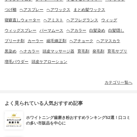
つげ櫛
ヘアスプレー
ヘアワックス
まとめ髪ワックス
寝癖直しウォーター
ヘアミスト
ヘアフレグランス
ウィッグ
ウィッグスプレー
パーマムース
ヘアカラー
白髪染め
白髪隠し
ブリーチ剤
カーラー
縮毛矯正剤
ヘアチョーク
ヘアマスカラ
黒染め
ヘナカラー
頭皮マッサージ器
育毛剤
発毛剤
育毛サプリ
増毛パウダー
頭皮ケアローション
カテゴリ一覧へ
よく見られている人気おすすめ記事
ホワイトニング歯磨き粉おすすめランキング52選！口コミ
の多い市販品を中心に