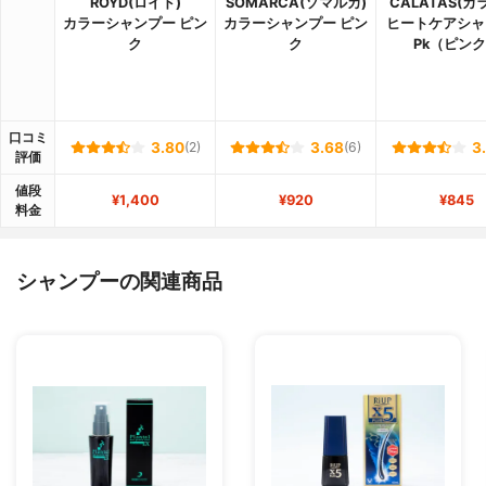
ROYD(ロイド)
SOMARCA(ソマルカ)
CALATAS(カ
カラーシャンプー ピン
カラーシャンプー ピン
ヒートケアシャ
ク
ク
Pk（ピン
口コミ
3.80
(2)
3.68
(6)
3
評価
値段
¥1,400
¥920
¥845
料金
シャンプーの関連商品