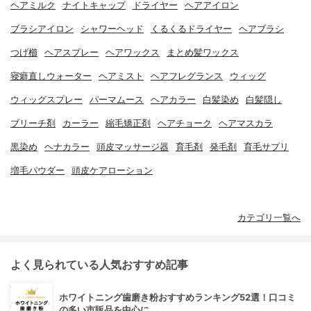
ヘアミルク
ナイトキャップ
ドライヤー
ヘアアイロン
ブラシアイロン
シャワーヘッド
くるくるドライヤー
ヘアブラシ
つげ櫛
ヘアスプレー
ヘアワックス
まとめ髪ワックス
寝癖直しウォーター
ヘアミスト
ヘアフレグランス
ウィッグ
ウィッグスプレー
パーマムース
ヘアカラー
白髪染め
白髪隠し
ブリーチ剤
カーラー
縮毛矯正剤
ヘアチョーク
ヘアマスカラ
黒染め
ヘナカラー
頭皮マッサージ器
育毛剤
発毛剤
育毛サプリ
増毛パウダー
頭皮ケアローション
カテゴリ一覧へ
よく見られている人気おすすめ記事
ホワイトニング歯磨き粉おすすめランキング52選！口コミ
の多い市販品を中心に