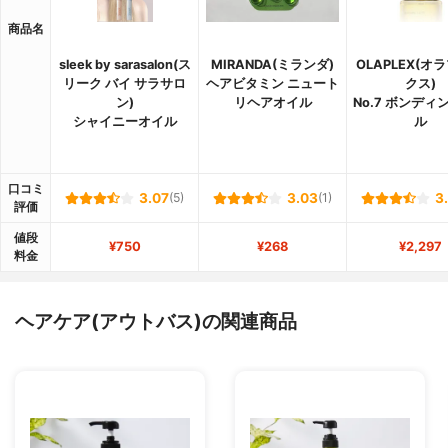
商品名
sleek by sarasalon(ス
MIRANDA(ミランダ)
OLAPLEX(オ
リーク バイ サラサロ
ヘアビタミン ニュート
クス)
ン)
リヘアオイル
No.7 ボンディ
シャイニーオイル
ル
口コミ
3.07
(5)
3.03
(1)
3
評価
値段
¥750
¥268
¥2,297
料金
ヘアケア(アウトバス)の関連商品