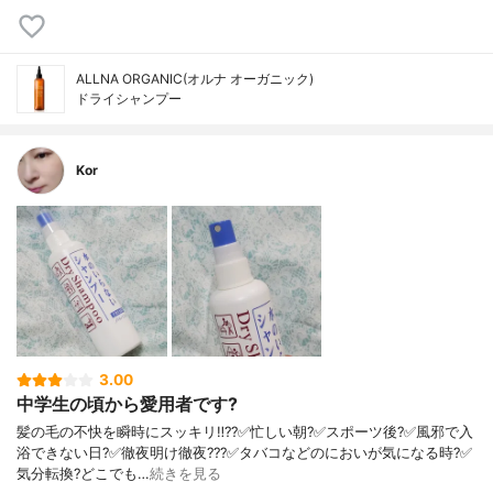
ALLNA ORGANIC(オルナ オーガニック)
ドライシャンプー
Kor
3.00
中学生の頃から愛用者です?
髪の毛の不快を瞬時にスッキリ‼️??✅忙しい朝?✅スポーツ後?✅風邪で入
浴できない日?✅徹夜明け徹夜???✅タバコなどのにおいが気になる時?✅
気分転換?どこでも…
続きを見る