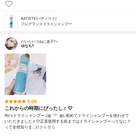
BATISTE(バティスト)
フレグランスドライシャンプー
だいたいつねに迷子?‍♀️
ゆなち?
5.00
これからの時期にぴったし♬︎♡
Ric'sドライシャンプー⸜(◍ ´꒳` ◍)⸝初めてドライシャンプーを使わせて
いただきました♬︎♡正直使用する前まではドライシャンプーってなに？
って全然知りま…
続きを見る