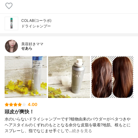
COLAB(コーラボ)
ドライシャンプー
美容好きママ
せあら
4.00
頭皮が爽快！
水のいらないドライシャンプーです?植物由来のパウダーがベタつきや
ヘアスタイルのくずれのもととなる余分な皮脂を吸着?地肌、根もとに
スプレーし、指でなじませ手ぐしで…
続きを見る