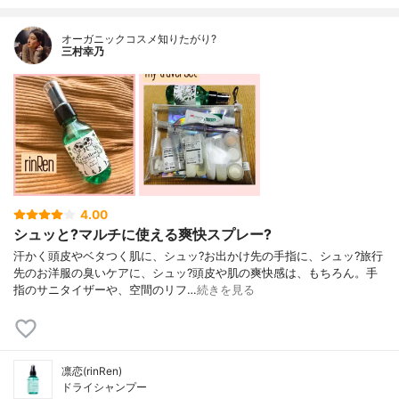
オーガニックコスメ知りたがり?
三村幸乃
4.00
シュッと?マルチに使える爽快スプレー?
汗かく頭皮やベタつく肌に、シュッ?お出かけ先の手指に、シュッ?旅行
先のお洋服の臭いケアに、シュッ?頭皮や肌の爽快感は、もちろん。手
指のサニタイザーや、空間のリフ…
続きを見る
凛恋(rinRen)
ドライシャンプー