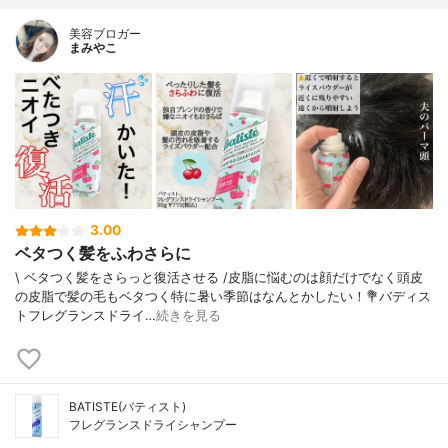
美容ブロガー
まみやこ
3.00
ベタつく髪をふわさらに
\ ベタつく髪をさらっと復活させる /⁡皮脂に悩むのは顔だけでなく頭皮
の皮脂で髪の毛もベタつく特に暑い季節はなんとかしたい！⁡⁡⁡💐バディス
トフレグランスドライ…
続きを見る
BATISTE(バティスト)
フレグランスドライシャンプー