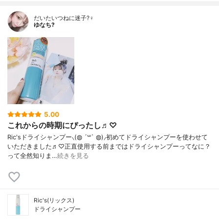
だいたいつねに迷子?‍♀️
ゆなち?
5.00
これからの時期にぴったし♬︎♡
Ric'sドライシャンプー⸜(◍ ´꒳` ◍)⸝初めてドライシャンプーを使わせて
いただきました♬︎♡正直使用する前まではドライシャンプーってなに？
って全然知りま…
続きを見る
Ric's(リックス)
ドライシャンプー