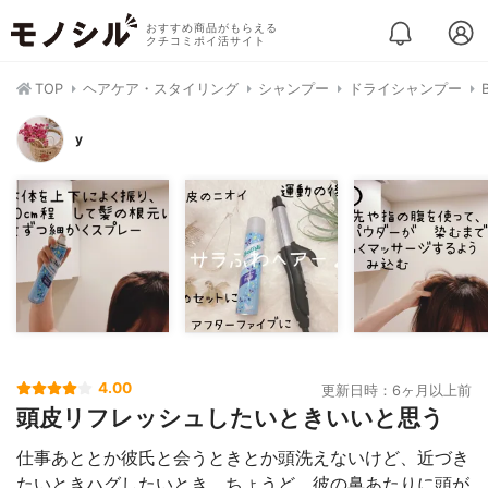
おすすめ商品がもらえる
クチコミポイ活サイト
TOP
ヘアケア・スタイリング
シャンプー
ドライシャンプー
y
4.00
更新日時：6ヶ月以上前
頭皮リフレッシュしたいときいいと思う
仕事あととか彼氏と会うときとか頭洗えないけど、近づき
たいときハグしたいとき、ちょうど、彼の鼻あたりに頭が