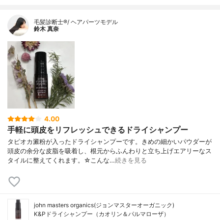
毛髪診断士®︎/ ヘアパーツモデル
鈴木 真奈
4.00
手軽に頭皮をリフレッシュできるドライシャンプー
タピオカ澱粉が入ったドライシャンプーです。きめの細かいパウダーが
頭皮の余分な皮脂を吸着し、根元からふんわりと立ち上げエアリーなス
タイルに整えてくれます。☆こんな…
続きを見る
john masters organics(ジョンマスターオーガニック)
K&Pドライシャンプー（カオリン＆パルマローザ）