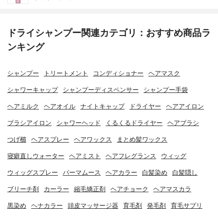
ドライシャンプー関連カテゴリ：おすすめ商品ラ
ンキング
シャンプー
トリートメント
コンディショナー
ヘアマスク
シャワーキャップ
シャンプーディスペンサー
シャンプー手袋
ヘアミルク
ヘアオイル
ナイトキャップ
ドライヤー
ヘアアイロン
ブラシアイロン
シャワーヘッド
くるくるドライヤー
ヘアブラシ
つげ櫛
ヘアスプレー
ヘアワックス
まとめ髪ワックス
寝癖直しウォーター
ヘアミスト
ヘアフレグランス
ウィッグ
ウィッグスプレー
パーマムース
ヘアカラー
白髪染め
白髪隠し
ブリーチ剤
カーラー
縮毛矯正剤
ヘアチョーク
ヘアマスカラ
黒染め
ヘナカラー
頭皮マッサージ器
育毛剤
発毛剤
育毛サプリ