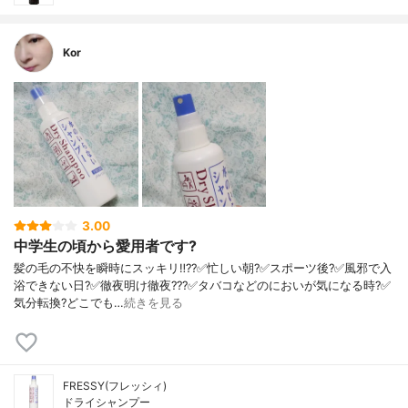
Kor
3.00
中学生の頃から愛用者です?
髪の毛の不快を瞬時にスッキリ‼️??✅忙しい朝?✅スポーツ後?✅風邪で入
浴できない日?✅徹夜明け徹夜???✅タバコなどのにおいが気になる時?✅
気分転換?どこでも…
続きを見る
FRESSY(フレッシィ)
ドライシャンプー