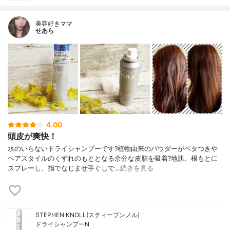
美容好きママ
せあら
4.00
頭皮が爽快！
水のいらないドライシャンプーです?植物由来のパウダーがベタつきや
ヘアスタイルのくずれのもととなる余分な皮脂を吸着?地肌、根もとに
スプレーし、指でなじませ手ぐしで…
続きを見る
STEPHEN KNOLL(スティーブンノル)
ドライシャンプーN