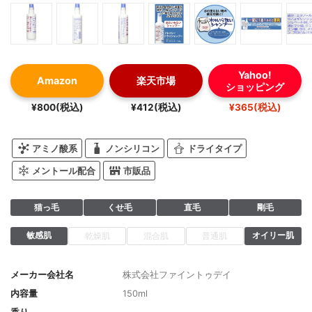
Yahoo!
Amazon
楽天市場
ショッピング
¥800(税込)
¥412(税込)
¥365(税込)
アミノ酸系
ノンシリコン
ドライタイプ
メントール配合
市販品
猫っ毛
くせ毛
直毛
剛毛
敏感肌
オイリー肌
乾燥肌
混合肌
普通肌
メーカー会社名
株式会社ファイントゥデイ
内容量
150ml