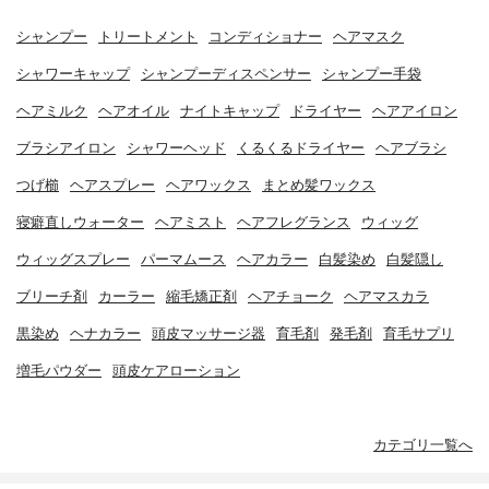
シャンプー
トリートメント
コンディショナー
ヘアマスク
シャワーキャップ
シャンプーディスペンサー
シャンプー手袋
ヘアミルク
ヘアオイル
ナイトキャップ
ドライヤー
ヘアアイロン
ブラシアイロン
シャワーヘッド
くるくるドライヤー
ヘアブラシ
つげ櫛
ヘアスプレー
ヘアワックス
まとめ髪ワックス
寝癖直しウォーター
ヘアミスト
ヘアフレグランス
ウィッグ
ウィッグスプレー
パーマムース
ヘアカラー
白髪染め
白髪隠し
ブリーチ剤
カーラー
縮毛矯正剤
ヘアチョーク
ヘアマスカラ
黒染め
ヘナカラー
頭皮マッサージ器
育毛剤
発毛剤
育毛サプリ
増毛パウダー
頭皮ケアローション
カテゴリ一覧へ