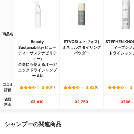
商品名
Beauty
ETVOS(エトヴォス)
STEPHEN KNO
Sustainability(ビュー
ミネラルスタイリング
ィーブンノ
ティーサステナビリテ
パウダー
ドライシャン
ィー)
全身にも使えるオーガ
ニックドライシャンプ
ー AN
口コミ
3.80
(1)
3.82
(6)
3
評価
値段
¥3,410
¥2,750
¥766
料金
シャンプーの関連商品