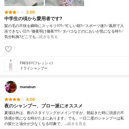
3.00
中学生の頃から愛用者です?
髪の毛の不快を瞬時にスッキリ‼️??✅忙しい朝?✅スポーツ後?✅風邪で入
浴できない日?✅徹夜明け徹夜???✅タバコなどのにおいが気になる時?✅
気分転換?どこでも…
続きを見る
FRESSY(フレッシィ)
ドライシャンプー
manabun
4.00
夜のシャンプー、ブロー派にオススメ
夏場以外は、夜のスタイリングがメインですが、朝起きた時に頭皮の不
快感が気になる時がたまにあります。でも、一日二度のシャンプーは私
の髪だと油分が少なくなる印象で、…
続きを見る