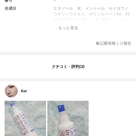
香り
−
全成分
エタノール、水、メントール、セイヨウノ
コギリソウエキス、ポリソルベート80、PE
G-40水添ヒマシ油、クエン酸Na、クエン
酸、DPG、BG、メチルパラベン、プロピル
もっと見る
パラベン、香料
記載情報ミス報告
クチコミ・評判(3)
Kor