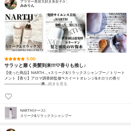
アラサー美容大好き系女子✰ˊ˗
みみりん
5.00
サラッと靡く美髪到来!!!♡香りも推し♪
【使った商品】NARTH𓂃٭スリーク&リラックスシャンプー／トリート
メント【香り】アロマ調香師監修↷スイートオレンジ&ネロリの香り
──────────────爽…
続きを見る
NARTH(ナース)
スリーク&リラックスシャンプー