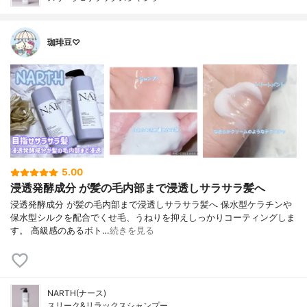
珈琲豆♡
5.00
浸透発酵成分 が髪の毛内部まで浸透しサラサラ髪へ
浸透発酵成分 が髪の毛内部まで浸透しサラサラ髪へ 保水型ケラチンや
保水型シルクを配合でくせ毛、うねりを抑えしっかりコーティングしま
す。 高級感のあるボト…
続きを見る
NARTH(ナース)
スリーク&リラックスシャンプー