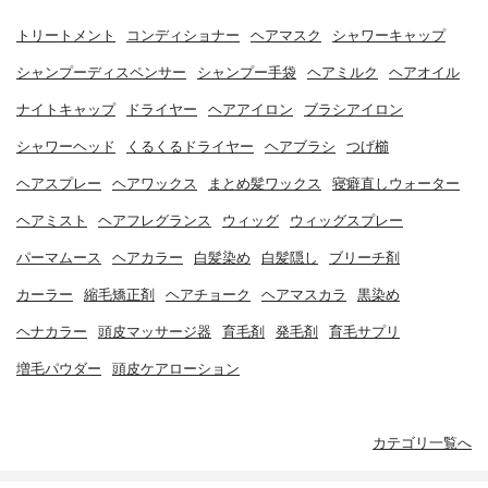
トリートメント
コンディショナー
ヘアマスク
シャワーキャップ
シャンプーディスペンサー
シャンプー手袋
ヘアミルク
ヘアオイル
ナイトキャップ
ドライヤー
ヘアアイロン
ブラシアイロン
シャワーヘッド
くるくるドライヤー
ヘアブラシ
つげ櫛
ヘアスプレー
ヘアワックス
まとめ髪ワックス
寝癖直しウォーター
ヘアミスト
ヘアフレグランス
ウィッグ
ウィッグスプレー
パーマムース
ヘアカラー
白髪染め
白髪隠し
ブリーチ剤
カーラー
縮毛矯正剤
ヘアチョーク
ヘアマスカラ
黒染め
ヘナカラー
頭皮マッサージ器
育毛剤
発毛剤
育毛サプリ
増毛パウダー
頭皮ケアローション
カテゴリ一覧へ