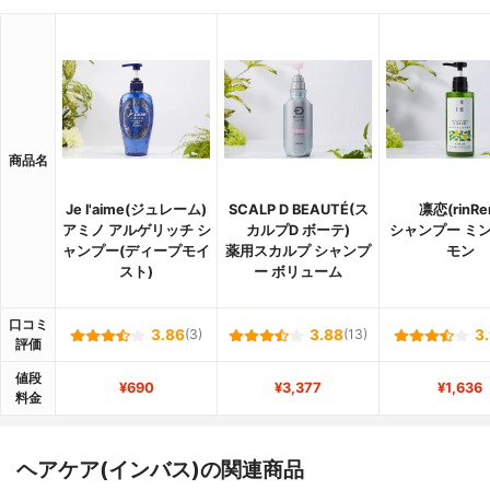
商品名
Je l'aime(ジュレーム)
SCALP D BEAUTÉ(ス
凛恋(rinRe
アミノ アルゲリッチ シ
カルプD ボーテ)
シャンプー ミ
ャンプー(ディープモイ
薬用スカルプ シャンプ
モン
スト)
ー ボリューム
口コミ
3.86
(3)
3.88
(13)
3
評価
値段
¥690
¥3,377
¥1,636
料金
ヘアケア(インバス)の関連商品