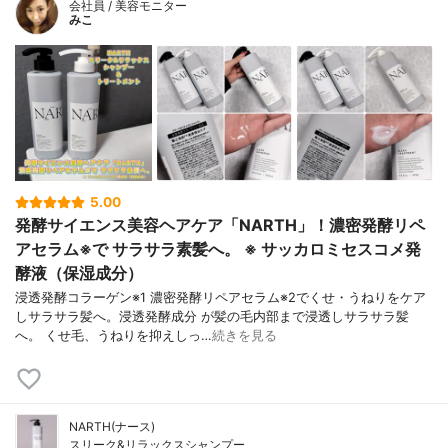
会社員 / 美容モニター
みこ
5.00
発酵サイエンス美容ヘアケア「NARTH」！濃密発酵リペ
アセラム※で サラサラ素髪へ。 ※ サッカロミセスコメ発
酵液（保湿成分）
浸透発酵コラーゲン※1 濃密発酵リペアセラム※2でくせ・うねりをケア
しサラサラ髪へ。浸透発酵成分 が髪の毛内部まで浸透しサラサラ髪
へ。 くせ毛、うねりを抑えしっ…
続きを見る
NARTH(ナース)
スリーク&リラックスシャンプー