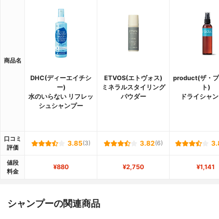
商品名
DHC(ディーエイチシ
ETVOS(エトヴォス)
product(ザ
ー)
ミネラルスタイリング
ト)
水のいらない リフレッ
パウダー
ドライシャン
シュシャンプー
口コミ
3.85
(3)
3.82
(6)
3.
評価
値段
¥880
¥2,750
¥1,141
料金
シャンプーの関連商品