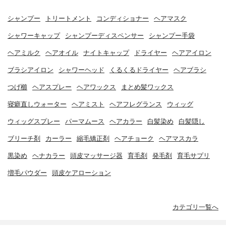
シャンプー
トリートメント
コンディショナー
ヘアマスク
シャワーキャップ
シャンプーディスペンサー
シャンプー手袋
ヘアミルク
ヘアオイル
ナイトキャップ
ドライヤー
ヘアアイロン
ブラシアイロン
シャワーヘッド
くるくるドライヤー
ヘアブラシ
つげ櫛
ヘアスプレー
ヘアワックス
まとめ髪ワックス
寝癖直しウォーター
ヘアミスト
ヘアフレグランス
ウィッグ
ウィッグスプレー
パーマムース
ヘアカラー
白髪染め
白髪隠し
ブリーチ剤
カーラー
縮毛矯正剤
ヘアチョーク
ヘアマスカラ
黒染め
ヘナカラー
頭皮マッサージ器
育毛剤
発毛剤
育毛サプリ
増毛パウダー
頭皮ケアローション
カテゴリ一覧へ