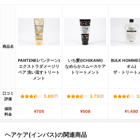
商品名
PANTENE(パンテーン)
いち髪(ICHIKAMI)
BULK HOMM
エクストラダメージリ
なめらかスムースケア
オム)
ペア 洗い流すトリート
トリートメント
ザ・トリート
メント
口コミ
3.80
(7)
3.73
(2)
3
評価
値段
¥705
¥508
¥1,480
料金
ヘアケア(インバス)の関連商品