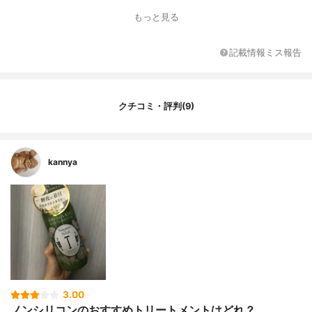
ル、BG、ステアラミドプロピルジメチルア
もっと見る
ミン、ベヘントリモニウムクロリド、ステ
アリン酸グリセリル、ヒマシ油、レスベラ
トロール、ワイン、ブドウ種子エキス、セ
記載情報ミス報告
イヨウオオバコ種子エキス、ダイズ芽エキ
ス、ブドウ葉エキス、ブドウ葉/種子/皮エキ
ス、ブドウつるエキス、ダイマージリノー
ル酸(フィトステリル/イソステアリル/セチ
クチコミ・評判(9)
ル/ステアリル/ベヘニル)、グリセリン、ト
リ(カプリル酸/カプリン酸)グリセリル、キ
ャンデリラロウ、コハク酸ジヘプチル、カ
エサルピニアスピノサガム、マルトース、
kannya
(水添ロジン/ジイソステアリン酸)グリセリ
ル、アラビアゴム、シクロデキストリン、
ジマルトシルシクロデキストリン、ポリク
オタニウム-10、クエン酸、(C13-15)アルカ
ン、(カプリロイルグリセリン/セバシン酸)
コポリマー、マルトシルシクロデキストリ
ン、ダイマージリノール酸ダイマージリノ
レイル 、マルトデキストリン、トコフェロ
ール、香料、エタノール、ペンチレングリ
コール、フェノキシエタノール
3.00
ノンシリコンのおすすめトリートメントはどれ？