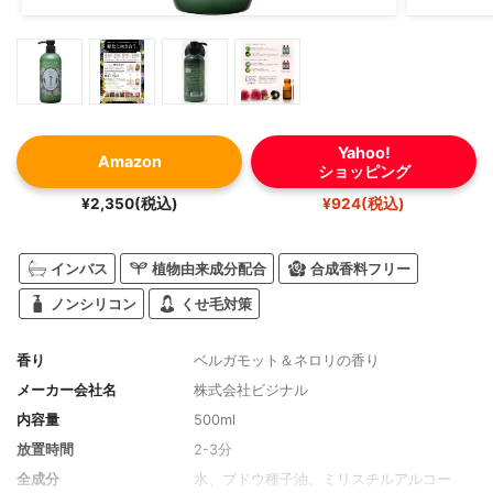
Yahoo!
Amazon
ショッピング
¥2,350(税込)
¥924(税込)
インバス
植物由来成分配合
合成香料フリー
ノンシリコン
くせ毛対策
香り
ベルガモット＆ネロリの香り
メーカー会社名
株式会社ビジナル
内容量
500ml
放置時間
2-3分
全成分
水、ブドウ種子油、ミリスチルアルコー