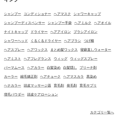
シャンプー
コンディショナー
ヘアマスク
シャワーキャップ
シャンプーディスペンサー
シャンプー手袋
ヘアミルク
ヘアオイル
ナイトキャップ
ドライヤー
ヘアアイロン
ブラシアイロン
シャワーヘッド
くるくるドライヤー
ヘアブラシ
つげ櫛
ヘアスプレー
ヘアワックス
まとめ髪ワックス
寝癖直しウォーター
ヘアミスト
ヘアフレグランス
ウィッグ
ウィッグスプレー
パーマムース
ヘアカラー
白髪染め
白髪隠し
ブリーチ剤
カーラー
縮毛矯正剤
ヘアチョーク
ヘアマスカラ
黒染め
ヘナカラー
頭皮マッサージ器
育毛剤
発毛剤
育毛サプリ
増毛パウダー
頭皮ケアローション
カテゴリ一覧へ