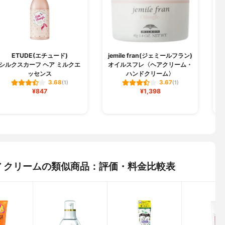
ETUDE(エチュード)
jemile fran(ジェミールフラン)
シルクスカーフ ヘア ミルクエ
オイルスフレ〈ヘアクリーム・
パ
ッセンス
ハンドクリーム〉
3.68
3.67
(1)
(1)
¥847
¥1,398
トケア クリームの類似商品：評価・料金比較表