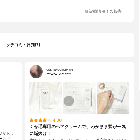
記載情報ミス報告
クチコミ・評判(7)
cosme concierge
yui_u_u_cosme
4.00
くせ毛専用のヘアクリームで、わがまま髪が一気
に垢抜け！
ージがおし
ームで、