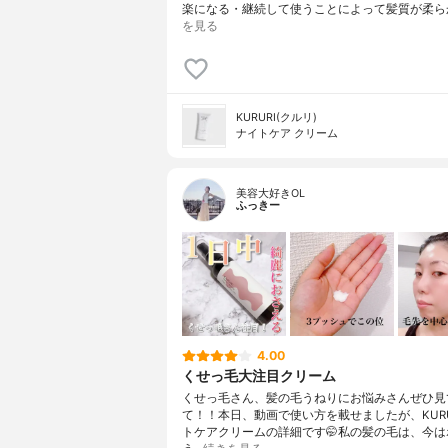
楽になる・継続して使うことによって髪質が柔ら
を見る
KURURI(クルリ)
ナイトケア クリーム
美容大好きOL
ふっきー
4.00
くせっ毛大注目クリーム
くせっ毛さん、髪の毛うねりにお悩みさんぜひ見
て！！本日、動画で使い方を載せましたが、KURU
トケアクリームの詳細です🤭私の髪の毛は、今は