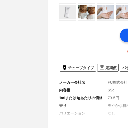
チューブタイプ
定期便
パ
メーカー会社名
FU株式会社
内容量
65g
1mlまたは1gあたりの価格
79.5円
香り
爽やかな柑
バリエーション
なし
タイプ
さらさらタ