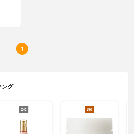
1
キング
2位
3位