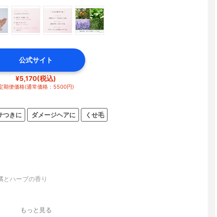
公式サイト
¥5,170(税込)
定期便価格(通常価格：5500円)
サつきに
ダメージヘアに
くせ毛
橘とハーブの香り
イプ
もっと見る