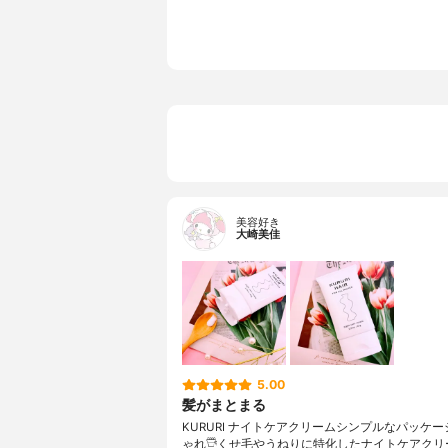
仕上がり
ナチュラル
オイルの種類
精油
その他の特徴
くせ毛向き
美容好き
大崎美佳
5.00
髪がまとまる
KURURI ナイトケアクリームシンプルなパッケ
ゃれ𓇥くせ毛やうねりに特化したナイトケアクリ