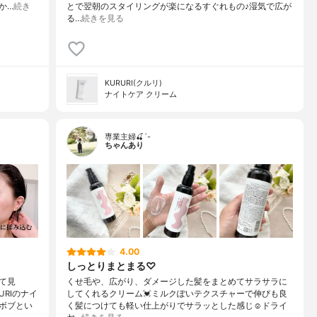
か…
続き
とで翌朝のスタイリングが楽になるすぐれもの♪湿気で広が
る…
続きを見る
KURURI(クルリ)
ナイトケア クリーム
専業主婦🍒´-
ちゃんあり
4.00
しっとりまとまる♡
て見
くせ毛や、広がり、ダメージした髪をまとめてサラサラに
RIのナイ
してくれるクリーム💓ミルクぽいテクスチャーで伸びも良
ボブとい
く髪につけても軽い仕上がりでサラッとした感じ☺️ドライ