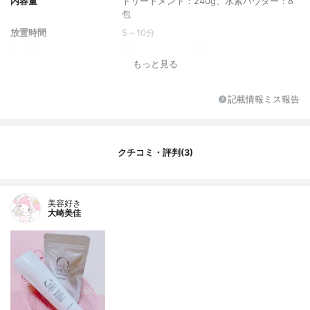
内容量
トリートメント：240g、水素パウダー：8
包
放置時間
5～10分
全成分
【トリートメント】水、ジメチコン、セテ
もっと見る
アリルアルコール、グリセリン、トリエチ
ルヘキサノイン、ベヘントリモニウムクロ
リド、 ジグリセリン、マカデミア種子油、
記載情報ミス報告
オレイン酸オレイル、ヒスセテアリルアモ
ジメチコン、ステアルトリモニウムクロ リ
ド、イソプロパノール、クエン酸Na、グア
ーヒドロキシプロピルトリモニウムクロリ
クチコミ・評判(3)
ド、ジメチコノール、クエン酸、 アルキル
(C12.14)オキシヒドロキシプロピルアルギ
ニンHCI、フェノキシエタノール、エタノー
ル、香料 【水素パウダー】イソマルト、ク
美容好き
エン酸、Mg、加水分解コラーゲン、サガラ
大崎美佳
メエキス、トレハロース、シリカ、ケイ酸C
a、酸化亜鉛、水、BG