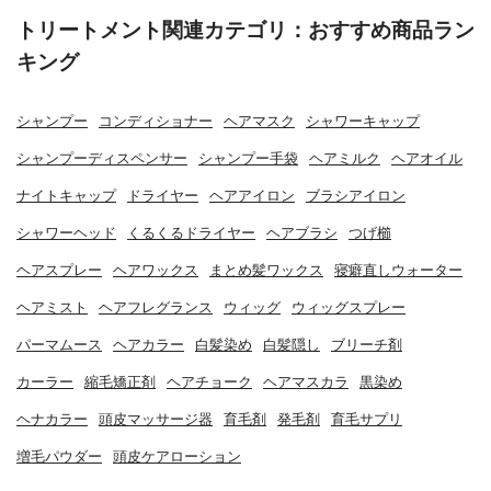
トリートメント関連カテゴリ：おすすめ商品ラン
キング
シャンプー
コンディショナー
ヘアマスク
シャワーキャップ
シャンプーディスペンサー
シャンプー手袋
ヘアミルク
ヘアオイル
ナイトキャップ
ドライヤー
ヘアアイロン
ブラシアイロン
シャワーヘッド
くるくるドライヤー
ヘアブラシ
つげ櫛
ヘアスプレー
ヘアワックス
まとめ髪ワックス
寝癖直しウォーター
ヘアミスト
ヘアフレグランス
ウィッグ
ウィッグスプレー
パーマムース
ヘアカラー
白髪染め
白髪隠し
ブリーチ剤
カーラー
縮毛矯正剤
ヘアチョーク
ヘアマスカラ
黒染め
ヘナカラー
頭皮マッサージ器
育毛剤
発毛剤
育毛サプリ
増毛パウダー
頭皮ケアローション