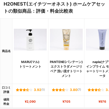
H2ONEST(エイチツーオネスト) ホームケアセッ
トの類似商品：評価・料金比較表
商品名
MARU(マル)
PANTENE(パンテーン)
napla(ナプ
トリートメント
エクストラダメージリ
インプライム 
ペア 洗い流すトリート
ャートリートメ
メント
ータ
口コミ
3.92
(1)
3.80
(7)
3
評価
値段
¥2,090
¥705
¥976
料金