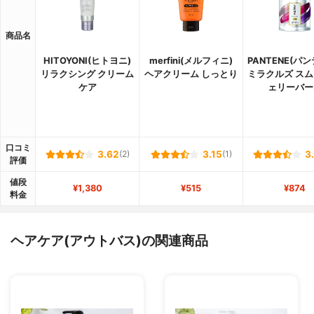
商品名
HITOYONI(ヒトヨニ)
merfini(メルフィニ)
PANTENE(パ
リラクシング クリーム
ヘアクリーム しっとり
ミラクルズ スム
ケア
ェリーバー
口コミ
3.62
(2)
3.15
(1)
3
評価
値段
¥1,380
¥515
¥874
料金
ヘアケア(アウトバス)の関連商品