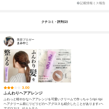
オイルの種類
植物性
記載情報ミス報告
その他の特徴
なし
クチコミ・評判(2)
美容ブロガー
まみやこ
3.00
ふんわりヘアアレンジ
ふわっと軽やかなヘアアレンジを可愛いクリームで作っちゃう⁡⁡⁡ripi ripi
ヘアクリーム⁡⁡⁡前にリピリピのヘアグロスも紹介したことがあります♪ヘ
アグロスは…
続きを見る