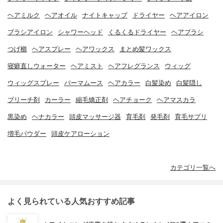
ヘアミルク
ヘアオイル
ナイトキャップ
ドライヤー
ヘアアイロン
ブラシアイロン
シャワーヘッド
くるくるドライヤー
ヘアブラシ
つげ櫛
ヘアスプレー
ヘアワックス
まとめ髪ワックス
寝癖直しウォーター
ヘアミスト
ヘアフレグランス
ウィッグ
ウィッグスプレー
パーマムース
ヘアカラー
白髪染め
白髪隠し
ブリーチ剤
カーラー
縮毛矯正剤
ヘアチョーク
ヘアマスカラ
黒染め
ヘナカラー
頭皮マッサージ器
育毛剤
発毛剤
育毛サプリ
増毛パウダー
頭皮ケアローション
カテゴリ一覧へ
よく見られている人気おすすめ記事