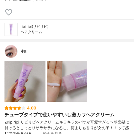
ripi ripi(リピリピ)
ヘアクリーム
小町
4.00
チューブタイプで使いやすいし激カワヘアクリーム
☑️ripiripi リピリピヘアクリームキラキラのパケが可愛すぎる〜💜🥺髪に
付けるとしっとりサラサラになるし、何よりも香りが女の子！！って感
じで気分あがる、、…
続きを見る