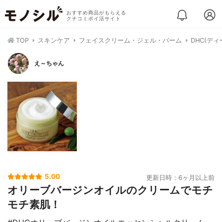
おすすめ商品がもらえる
クチコミポイ活サイト
TOP
スキンケア
フェイスクリーム・ジェル・バーム
DHC(デ
え～ちゃん
5.00
更新日時：6ヶ月以上前
オリーブバージンオイルのクリームでモチ
モチ素肌！