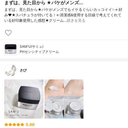
まずは、見た目から ★パケがメンズ...
まずは、見た目から★パケがメンズでもイケるぐらいカッコイイ✨←好
み❤★スパチュラが付いてる！←清潔感&使用する目線で考えてくれて
いる好印象使用した感想★クリーム…
続きを見る
SAM'U(サミュ)
PHセンシティブクリーム
さび
5.00