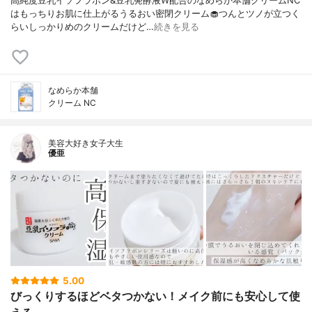
高純度豆乳イソフラボン&豆乳発酵液W配合のなめらか本舗クリームNC
はもっちりお肌に仕上がるうるおい密閉クリーム🧁つんとツノが立つく
らいしっかりめのクリームだけど…
続きを見る
なめらか本舗
クリーム NC
美容大好き女子大生
優亜
5.00
びっくりするほどベタつかない！メイク前にも安心して使