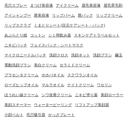
毛穴スプレー
まつげ美容液
アイクリーム
眉毛美容液
眉毛育毛剤
アイシャンプー
唇美容液
リップバーム
唇パック
リップクリーム
リップスクラブ
くまとりシート(目元ケアシート・パック)
あぶらとり紙
コットン
シミ用飲み薬
スキンケアトラベルセット
ニキビパッチ
フェイスパック・シートマスク
マイクロニードルパッチ
洗顔クロス
洗顔ネット
洗顔ブラシ
繭玉
電動洗顔ブラシ
美白クリーム
セラミドクリーム
プラセンタクリーム
ホホバオイル
スクワランオイル
ローズヒップオイル
マルラオイル
ナイトクリーム
ワセリン
ほうれい線クリーム
シワ改善クリーム
ニキビ塗り薬
美顔ローラー
美顔スチーマー
ウォーターピーリング
リフトアップ美顔器
小顔ベルト
毛穴吸引器
かっさプレート