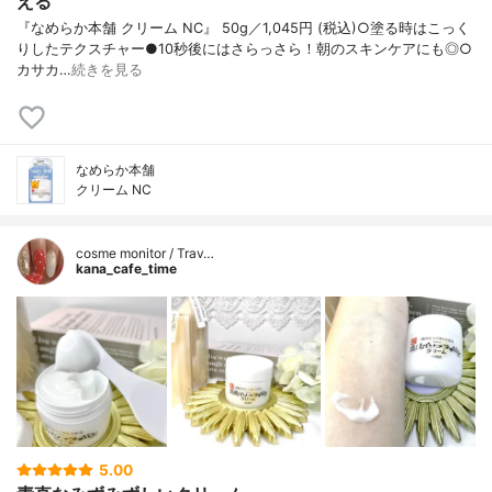
える
『なめらか本舗 クリーム NC』 50g／1,045円 (税込)○塗る時はこっく
りしたテクスチャー●10秒後にはさらっさら！朝のスキンケアにも◎○
カサカ…
続きを見る
なめらか本舗
クリーム NC
cosme monitor / Trav…
kana_cafe_time
5.00