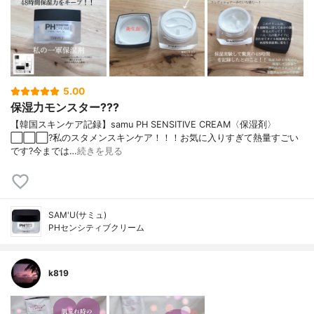
5.00
保湿力モンスター???
【韓国スキンケア記録】samu PH SENSITIVE CREAM〈保湿剤〉
⬜️⬜️⬜️?私のスタメンスキンケア！！！お気に入りすぎて熱量すごい
です?今までは…
続きを見る
SAM'U(サミュ)
PHセンシティブクリーム
k819