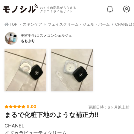
おすすめ商品がもらえる
クチコミポイ活サイト
TOP
スキンケア
フェイスクリーム・ジェル・バーム
CHANE
美容学生/コスメコンシェルジュ
ももぷり
5.00
更新日時：6ヶ月以上前
まるで化粧下地のような補正力!!
CHANEL
イドゥラビューティクリーム