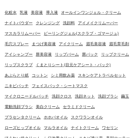
化粧水
乳液
美容液
導入液
オールインワンジェル・クリーム
ナイトパウダー
クレンジング
洗顔料
アイメイクリムーバー
マスカラリムーバー
ピーリングジェル(スクラブ・ゴマージュ)
毛穴スプレー
まつげ美容液
アイクリーム
眉毛美容液
眉毛育毛剤
アイシャンプー
唇美容液
リップバーム
唇パック
リップクリーム
リップスクラブ
くまとりシート(目元ケアシート・パック)
あぶらとり紙
コットン
シミ用飲み薬
スキンケアトラベルセット
ニキビパッチ
フェイスパック・シートマスク
マイクロニードルパッチ
洗顔クロス
洗顔ネット
洗顔ブラシ
繭玉
電動洗顔ブラシ
美白クリーム
セラミドクリーム
プラセンタクリーム
ホホバオイル
スクワランオイル
ローズヒップオイル
マルラオイル
ナイトクリーム
ワセリン