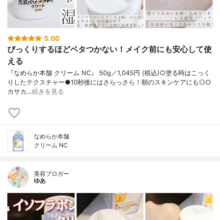
5.00
びっくりするほどベタつかない！メイク前にも安心して使
える
『なめらか本舗 クリーム NC』 50g／1,045円 (税込)○塗る時はこっく
りしたテクスチャー●10秒後にはさらっさら！朝のスキンケアにも◎○
カサカ…
続きを見る
なめらか本舗
クリーム NC
美容ブロガー
ゆあ