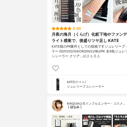
5.00
月夜の海月（くらげ）化粧下地やファンデ
ライト感覚で、後盛りツヤ足し KATE
KATE様のPR案件としての投稿ですジュレリープ
ラー 00/01/02/04/OR/GN/LV/BU/PK 全9色ジュ
ンシーラー クリア …
続きを見る
KATE(ケイト)
ジュレリープコンシーラー
MAQUIA公式インフルエンサー・コスメ…
｜ほなみ｜