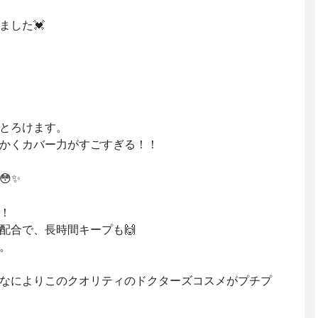
ました💓
とろけます。
かくカバー力がすごすぎる！！
✨
！
配合で、長時間キープも🙌
。
なによりこのクオリティのドクターズコスメがプチプ