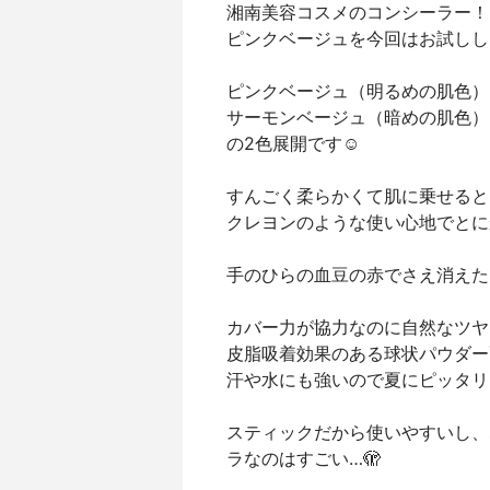
湘南美容コスメのコンシーラー！
ピンクベージュを今回はお試しし
ピンクベージュ（明るめの肌色）
サーモンベージュ（暗めの肌色）
の2色展開です☺️
すんごく柔らかくて肌に乗せると
クレヨンのような使い心地でとに
手のひらの血豆の赤でさえ消えた
カバー力が協力なのに自然なツヤ
皮脂吸着効果のある球状パウダー
汗や水にも強いので夏にピッタリ
スティックだから使いやすいし、
ラなのはすごい…🫣