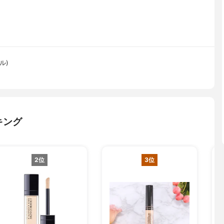
ル)
キング
2位
3位