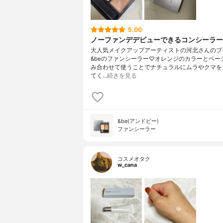
5.00
ノーファンデデビューできるコンシーラー
大人気メイクアップアーティストの河北さんのブ
&beのファンシーラー♡オレンジのカラーとベー
み合わせて使うことでナチュラルにムラやクマを
てく…
続きを見る
&be(アンドビー)
ファンシーラー
コスメオタク
w_cana