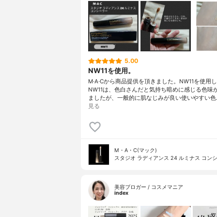
5.00
NW11を使用。
M·A·Cから商品提供を頂きました。NW11を使用し
NW11は、色白さんだと気持ち暗めに感じる色味
ましたが、一般的に肌なじみが良い使いやすい色
見る
M・A・C(マック)
スタジオ ラディアンス 24 ルミナス コン
美容ブロガー / コスメマニア
index