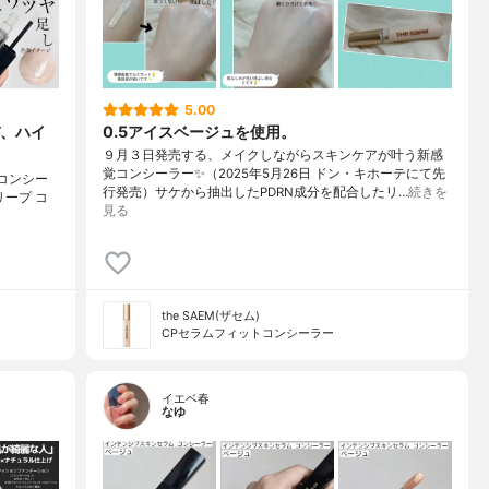
5.00
、ハイ
0.5アイスベージュを使用。
９月３日発売する、メイクしながらスキンケアが叶う新感
覚コンシーラー✨（2025年5月26日 ドン・キホーテにて先
 コンシー
行発売）サケから抽出したPDRN成分を配合したリ…
続きを
レリープ コ
見る
the SAEM(ザセム)
CPセラムフィットコンシーラー
イエベ春
なゆ