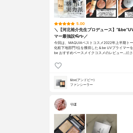
5.00
＼【河北裕介先生プロデュース】”&be”U
マー最強説👓✨／
今回は、MAQUIAベストコスメ2022年上半期ト
化粧下地部門1位を獲得した＆be UVプライマー
be おすすめベースメイクコスメのレビュー…
続き
&be(アンドビー)
ファンシーラー
りほ