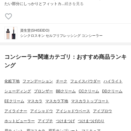
たい部分にしっかりとフィットカ…
続きを見る
資生堂(SHISEIDO)
シンクロスキン セルフリフレッシング コンシーラー
コンシーラー関連カテゴリ：おすすめ商品ランキ
ング
化粧下地
ファンデーション
チーク
フェイスパウダー
ハイライト
シェーディング
ブロンザー
BBクリーム
CCクリーム
DDクリーム
EEクリーム
マスカラ
マスカラ下地
マスカラトップコート
アイライナー
アイシャドウ
アイシャドウベース
アイブロウ
ホットビューラー
アイプチ
つけまつげ
つけまつげのり
眉ティント
眉マスカラ
眉毛テンプレート
マニキュア