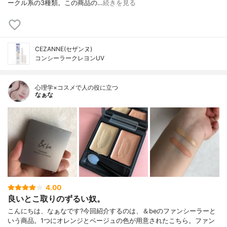
ークル系の3種類。この商品の…
続きを見る
CEZANNE(セザンヌ)
コンシーラークレヨンUV
心理学×コスメで人の役に立つ
なぁな
4.00
良いとこ取りのずるい奴。
こんにちは、なぁなです?今回紹介するのは、＆beのファンシーラーと
いう商品。1つにオレンジとベージュの色が用意されたこちら。ファン