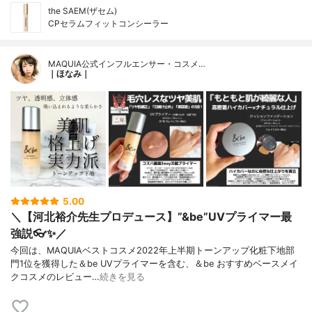
the SAEM(ザセム)
CPセラムフィットコンシーラー
MAQUIA公式インフルエンサー・コスメ…
｜ほなみ｜
5.00
＼【河北裕介先生プロデュース】”&be”UVプライマー最
強説👓✨／
今回は、MAQUIAベストコスメ2022年上半期トーンアップ化粧下地部
門1位を獲得した＆be UVプライマーを含む、＆be おすすめベースメイ
クコスメのレビュー…
続きを見る