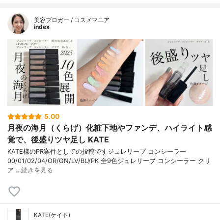
美容ブロガー / コスメマニア
index
5.00
月夜の海月（くらげ）化粧下地やファンデ、ハイライト感
覚で、後盛りツヤ足し KATE
KATE様のPR案件としての投稿ですジュレリープ コンシーラー
00/01/02/04/OR/GN/LV/BU/PK 全9色ジュレリープ コンシーラー クリ
ア …
続きを見る
KATE(ケイト)