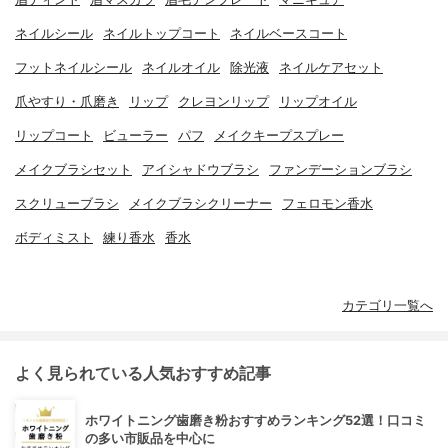
ネイルシール
ネイルトップコート
ネイルベースコート
フットネイルシール
ネイルオイル
除光液
ネイルケアセット
爪やすり・爪磨き
リップ
クレヨンリップ
リップオイル
リップコート
ビューラー
パフ
メイクキープスプレー
メイクブラシセット
アイシャドウブラシ
ファンデーションブラシ
スクリューブラシ
メイクブラシクリーナー
フェロモン香水
ボディミスト
練り香水
香水
カテゴリ一覧へ
よく見られている人気おすすめ記事
ホワイトニング歯磨き粉おすすめランキング52選！口コミ
の多い市販品を中心に