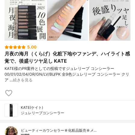
5.00
月夜の海月（くらげ）化粧下地やファンデ、ハイライト感
覚で、後盛りツヤ足し KATE
KATE様のPR案件としての投稿ですジュレリープ コンシーラー
00/01/02/04/OR/GN/LV/BU/PK 全9色ジュレリープ コンシーラー クリ
ア …
続きを見る
KATE(ケイト)
ジュレリープコンシーラー
ビューティーカウンセラー☆化粧品販売☆メ…
yung