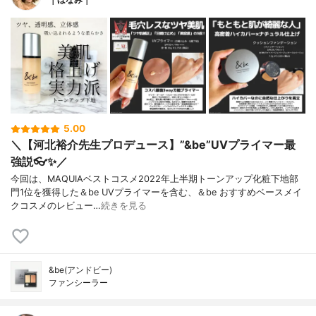
5.00
＼【河北裕介先生プロデュース】”&be”UVプライマー最
強説👓✨／
今回は、MAQUIAベストコスメ2022年上半期トーンアップ化粧下地部
門1位を獲得した＆be UVプライマーを含む、＆be おすすめベースメイ
クコスメのレビュー…
続きを見る
&be(アンドビー)
ファンシーラー