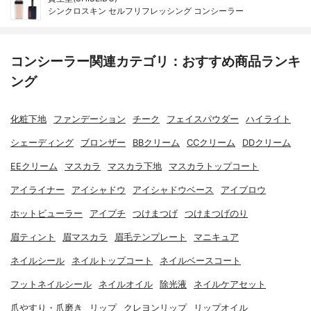
シンクロスキン セルフリフレッシング コンシーラー
コンシーラー関連カテゴリ：おすすめ商品ランキ
ング
化粧下地
ファンデーション
チーク
フェイスパウダー
ハイライト
シェーディング
ブロンザー
BBクリーム
CCクリーム
DDクリーム
EEクリーム
マスカラ
マスカラ下地
マスカラトップコート
アイライナー
アイシャドウ
アイシャドウベース
アイブロウ
ホットビューラー
アイプチ
つけまつげ
つけまつげのり
眉ティント
眉マスカラ
眉毛テンプレート
マニキュア
ネイルシール
ネイルトップコート
ネイルベースコート
フットネイルシール
ネイルオイル
除光液
ネイルケアセット
爪やすり・爪磨き
リップ
クレヨンリップ
リップオイル