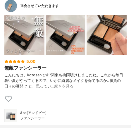
退会させていただきます
5.00
無敵ファンシーラー
こんにちは、kotosanです?関東も梅雨明けしましたね。これから毎日
暑い夏がやってくるので、いかに綺麗なメイクを保てるのか..勝負の
日々の幕開け と、思ってい…
続きを見る
&be(アンドビー)
ファンシーラー