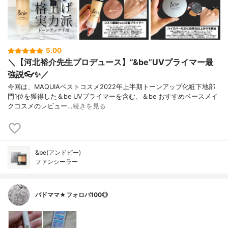
5.00
＼【河北裕介先生プロデュース】”&be”UVプライマー最
強説👓✨／
今回は、MAQUIAベストコスメ2022年上半期トーンアップ化粧下地部
門1位を獲得した＆be UVプライマーを含む、＆be おすすめベースメイ
クコスメのレビュー…
続きを見る
&be(アンドビー)
ファンシーラー
バドママ★フォロバ100◎