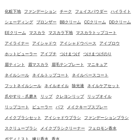
化粧下地
ファンデーション
チーク
フェイスパウダー
ハイライト
シェーディング
ブロンザー
BBクリーム
CCクリーム
DDクリーム
EEクリーム
マスカラ
マスカラ下地
マスカラトップコート
アイライナー
アイシャドウ
アイシャドウベース
アイブロウ
ホットビューラー
アイプチ
つけまつげ
つけまつげのり
眉ティント
眉マスカラ
眉毛テンプレート
マニキュア
ネイルシール
ネイルトップコート
ネイルベースコート
フットネイルシール
ネイルオイル
除光液
ネイルケアセット
爪やすり・爪磨き
リップ
クレヨンリップ
リップオイル
リップコート
ビューラー
パフ
メイクキープスプレー
メイクブラシセット
アイシャドウブラシ
ファンデーションブラシ
スクリューブラシ
メイクブラシクリーナー
フェロモン香水
ボディミスト
練り香水
香水