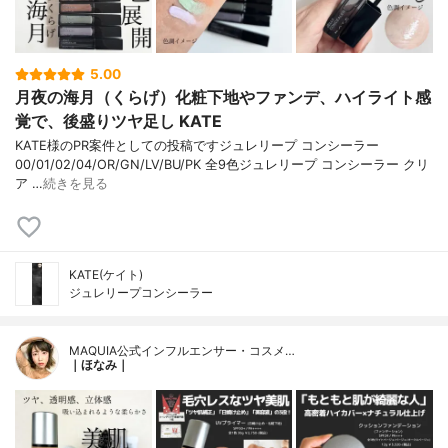
5.00
月夜の海月（くらげ）化粧下地やファンデ、ハイライト感
覚で、後盛りツヤ足し KATE
KATE様のPR案件としての投稿ですジュレリープ コンシーラー
00/01/02/04/OR/GN/LV/BU/PK 全9色ジュレリープ コンシーラー クリ
ア …
続きを見る
KATE(ケイト)
ジュレリープコンシーラー
MAQUIA公式インフルエンサー・コスメ…
｜ほなみ｜