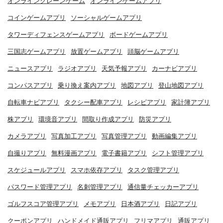
オンラインクレーンゲーム
オンラインゲームアプリ
コインゲームアプリ
ソーシャルゲームアプリ
タワーディフェンスゲームアプリ
ボードゲームアプリ
三国志ゲームアプリ
放置ゲームアプリ
頭脳ゲームアプリ
ニュースアプリ
ラジオアプリ
天気予報アプリ
カーナビアプリ
コンパスアプリ
乗り換え案内アプリ
地図アプリ
登山地図アプリ
自転車ナビアプリ
タクシー配車アプリ
レシピアプリ
家計簿アプリ
株アプリ
環境音アプリ
間取り作成アプリ
防災アプリ
カメラアプリ
写真加工アプリ
写真管理アプリ
動画編集アプリ
自撮りアプリ
無料漫画アプリ
電子書籍アプリ
シフト管理アプリ
スケジュールアプリ
スマホ依存アプリ
タスク管理アプリ
パスワード管理アプリ
名刺管理アプリ
通信量チェッカーアプリ
ゴルフスコア管理アプリ
メモアプリ
日本酒アプリ
日記アプリ
クーポンアプリ
ハンドメイド通販アプリ
フリマアプリ
通販アプリ