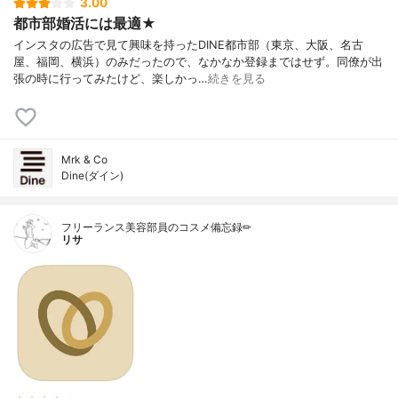
3.00
都市部婚活には最適★
インスタの広告で見て興味を持ったDINE都市部（東京、大阪、名古
屋、福岡、横浜）のみだったので、なかなか登録まではせず。同僚が出
張の時に行ってみたけど、楽しかっ…
続きを見る
Mrk & Co
Dine(ダイン)
フリーランス美容部員のコスメ備忘録✏︎
リサ