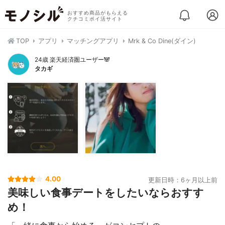
おすすめ商品がもらえる
クチコミポイ活サイト
TOP
アプリ
マッチングアプリ
Mrk & Co Dine(ダイン)
24歳 楽天経済圏ユーザー🐼
タカギ
4.00
更新日時：6ヶ月以上前
美味しい食事デートをしたいならおすす
め！