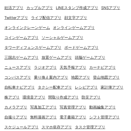
妊活アプリ
カップルアプリ
LINEスタンプ作成アプリ
SNSアプリ
Twitterアプリ
ライブ配信アプリ
顔文字アプリ
オンラインクレーンゲーム
オンラインゲームアプリ
コインゲームアプリ
ソーシャルゲームアプリ
タワーディフェンスゲームアプリ
ボードゲームアプリ
三国志ゲームアプリ
放置ゲームアプリ
頭脳ゲームアプリ
ニュースアプリ
ラジオアプリ
天気予報アプリ
カーナビアプリ
コンパスアプリ
乗り換え案内アプリ
地図アプリ
登山地図アプリ
自転車ナビアプリ
タクシー配車アプリ
レシピアプリ
家計簿アプリ
株アプリ
環境音アプリ
間取り作成アプリ
防災アプリ
カメラアプリ
写真加工アプリ
写真管理アプリ
動画編集アプリ
自撮りアプリ
無料漫画アプリ
電子書籍アプリ
シフト管理アプリ
スケジュールアプリ
スマホ依存アプリ
タスク管理アプリ