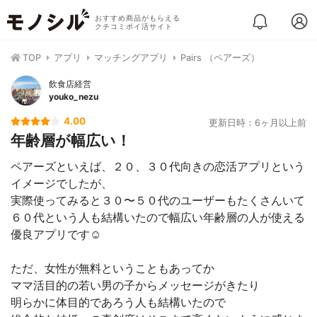
おすすめ商品がもらえる
クチコミポイ活サイト
TOP
アプリ
マッチングアプリ
Pairs （ペアーズ）
飲食店経営
youko_nezu
4.00
更新日時：6ヶ月以上前
年齢層が幅広い！
ペアーズといえば、２０、３０代向きの恋活アプリという
イメージでしたが、
実際使ってみると３０〜５０代のユーザーもたくさんいて
６０代という人も結構いたので幅広い年齢層の人が使える
優良アプリです☺️
ただ、女性が無料ということもあってか
ママ活目的の若い男の子からメッセージがきたり
明らかに体目的であろう人も結構いたので