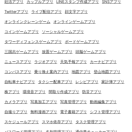
妊活アプリ
カップルアプリ
LINEスタンプ作成アプリ
SNSアプリ
Twitterアプリ
ライブ配信アプリ
顔文字アプリ
オンラインクレーンゲーム
オンラインゲームアプリ
コインゲームアプリ
ソーシャルゲームアプリ
タワーディフェンスゲームアプリ
ボードゲームアプリ
三国志ゲームアプリ
放置ゲームアプリ
頭脳ゲームアプリ
ニュースアプリ
ラジオアプリ
天気予報アプリ
カーナビアプリ
コンパスアプリ
乗り換え案内アプリ
地図アプリ
登山地図アプリ
自転車ナビアプリ
タクシー配車アプリ
レシピアプリ
家計簿アプリ
株アプリ
環境音アプリ
間取り作成アプリ
防災アプリ
カメラアプリ
写真加工アプリ
写真管理アプリ
動画編集アプリ
自撮りアプリ
無料漫画アプリ
電子書籍アプリ
シフト管理アプリ
スケジュールアプリ
スマホ依存アプリ
タスク管理アプリ
パスワード管理アプリ
名刺管理アプリ
通信量チェッカーアプリ