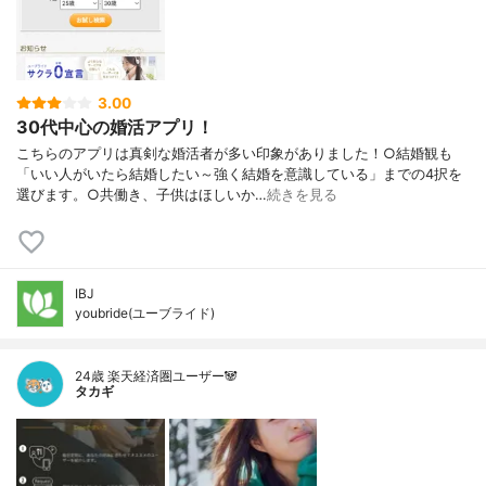
3.00
30代中心の婚活アプリ！
こちらのアプリは真剣な婚活者が多い印象がありました！○結婚観も
「いい人がいたら結婚したい～強く結婚を意識している」までの4択を
選びます。○共働き、子供はほしいか…
続きを見る
IBJ
youbride(ユーブライド)
24歳 楽天経済圏ユーザー🐼
タカギ