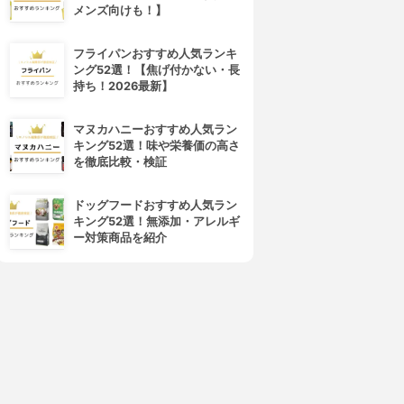
オルビスユー モイスチャー
美容EQクリーム
メンズ向けも！】
3.86
3.86
(11)
(2)
¥2,500
¥3,188
フライパンおすすめ人気ランキ
ング52選！【焦げ付かない・長
持ち！2026最新】
マヌカハニーおすすめ人気ラン
キング52選！味や栄養価の高さ
を徹底比較・検証
ドッグフードおすすめ人気ラン
キング52選！無添加・アレルギ
ー対策商品を紹介