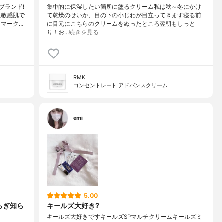
ブランド!
集中的に保湿したい箇所に塗るクリーム私は秋～冬にかけ
性敏感肌で
て乾燥のせいか、目の下の小じわが目立ってきます寝る前
ドマーク…
に目元にこちらのクリームをぬったところ翌朝もしっと
り！お…
続きを見る
RMK
コンセントレート アドバンスクリーム
emi
5.00
らぎ知ら
キールズ大好き?
キールズ大好きですキールズSPマルチクリームキールズミ