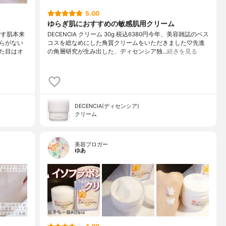
5.00
ゆらぎ肌におすすめの敏感肌用クリーム
です肌本来
DECENCIA クリーム 30g 税込6380円今年、美容雑誌のベス
らがない
コスを総なめにした角質クリームをいただきました♡先進
た目はオ
の角層研究が生み出した、ディセンシア独…
続きを見る
DECENCIA(ディセンシア)
クリーム
美容ブロガー
ゆあ