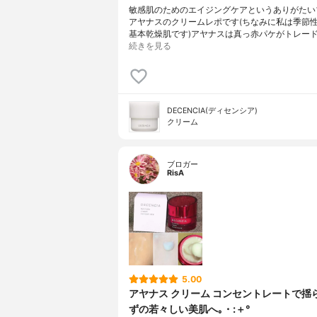
敏感肌のためのエイジングケアというありがたい
アヤナスのクリームレポです(ちなみに私は季節
基本乾燥肌です)アヤナスは真っ赤パケがトレー
続きを見る
DECENCIA(ディセンシア)
クリーム
ブロガー
RisA
5.00
アヤナス クリーム コンセントレートで揺
ずの若々しい美肌へ｡・:＋°