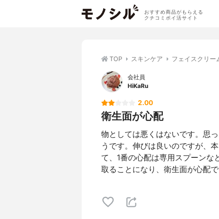
おすすめ商品がもらえる
クチコミポイ活サイト
TOP
スキンケア
フェイスクリー
会社員
HiKaRu
2.00
衛生面が心配
物としては悪くはないです。思っ
うです。伸びは良いのですが、本
て、1番の心配は専用スプーンな
取ることになり、衛生面が心配で