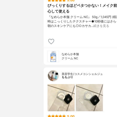
5.00
びっくりするほどベタつかない！メイク前
心して使える
『なめらか本舗 クリーム NC』 50g／1,045円 (
時はこっくりしたテクスチャー●10秒後にはさら
朝のスキンケアにも◎○カサカ…
続きを見る
なめらか本舗
クリーム NC
美容学生/コスメコンシェルジュ
ももぷり
5.00