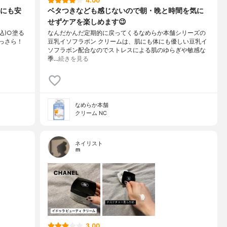
4.00
にも安
ベタつきなども感じないので朝・晩と時間を気に
せずケアを楽しめます😉
税込)○塗る
なんだかんだ定期的に戻ってくるなめらか本舗シリーズの
っさら！
豆乳イソフラボン クリームは、肌にも体にも優しい豆乳イ
ソフラボン配合なのでストレスによる肌のゆらぎや敏感な
季…
続きを見る
なめらか本舗
クリーム NC
ネイリスト
ｍ
3.00