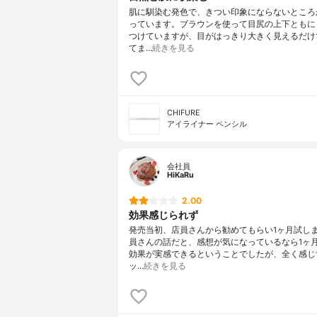
肌に馴染む発色で、きつい印象にならないところ
っています。ブラウンを使って目尻の上下ともに
つけていますが、目がはっきり大きく見えるだけ
てま…
続きを見る
CHIFURE
アイライナー ペンシル
会社員
HiKaRu
2.00
効果感じられず
発売当初、店員さんから勧めてもらい1ヶ月試し
員さんの話だと、感想が気になっているなら1ヶ
効果が実感できるということでしたが、全く感じ
ッ…
続きを見る