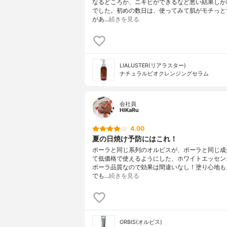
なるどころか、ニキビができるなど悪い結果しか
でした。初めの数日は、使ってみて肌がモチっと
があ…
続きを見る
LIALUSTER(リアラスター)
ナチュラルビオクレンジングセラム
会社員
HiKaRu
4.00
夏の日焼け予防にはこれ！
ポーラと同じ系列のオルビスが、ポーラと同じ成
て低価格で使えるようにした、ホワイトエッセン
ポーラ品質なので効果は間違いなし！塗り心地も
でも…
続きを見る
ORBIS(オルビス)