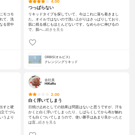
4.00
つっぱらない
にモコモ
リキッドタイプを探していて、今はこれに落ち着きまし
れて、洗
た。オイルではないので洗い上がりはさっぱりしており、
なる背中
肌に残る感じもほとんどないです。なめらかに伸びるの
で、肌へ…
続きを見る
ORBIS(オルビス)
クレンジングリキッド
会社員
HiKaRu
2.00
白く浮いてしまう
出すと硬
日焼け止めとしての効果は問題はないと思うですが、汗を
泡立てづら
かくと白く浮いてしまったり、しばらくしてから布が触れ
いうより
ても白くついてしまうので、使い勝手はあまり良かったと
は言…
続きを見る