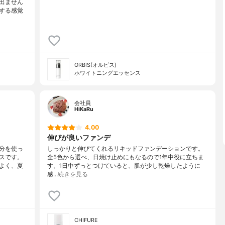
出ません
する感覚
ORBIS(オルビス)
ホワイトニングエッセンス
会社員
HiKaRu
4.00
伸びが良いファンデ
分を使っ
しっかりと伸びてくれるリキッドファンデーションです。
スです。
全5色から選べ、日焼け止めにもなるので1年中役に立ちま
よく、夏
す。1日中ずっとつけていると、肌が少し乾燥したように
感…
続きを見る
CHIFURE