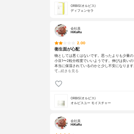
ORBIS(オルビス)
ディフェンセラ
会社員
HiKaRu
2.00
衛生面が心配
物としては悪くはないです。思ったよりも少量の
小豆1〜2粒分程度でいいようです。伸びは良いの
本当に保湿されているのかと少し不安になります
て…
続きを見る
ORBIS(オルビス)
オルビスユー モイスチャー
会社員
HiKaRu