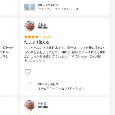
ORBIS(オルビス)
アクアフォースモイスチャー M
会社員
HiKaRu
4.00
たっぷり使える
、1回分が
少しとろみのある化粧水です。顔全体につけた後に手のひ
ですが、
らで顔を包むようにして、何回か5秒ほどプレスすると化粧
。そし
水がしっかり浸透してくれます。1本でしっかり2ヶ月以
上…
続きを見る
ORBIS(オルビス)
オルビスユー エッセンスローション
会社員
HiKaRu