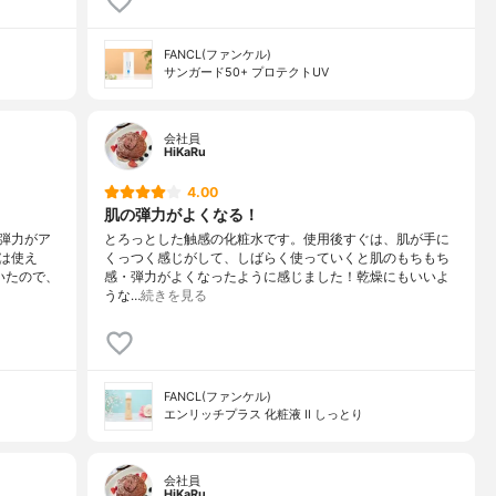
FANCL(ファンケル)
サンガード50+ プロテクトUV
会社員
HiKaRu
4.00
肌の弾力がよくなる！
弾力がア
とろっとした触感の化粧水です。使用後すぐは、肌が手に
は使え
くっつく感じがして、しばらく使っていくと肌のもちもち
いたので、
感・弾力がよくなったように感じました！乾燥にもいいよ
うな…
続きを見る
FANCL(ファンケル)
エンリッチプラス 化粧液 II しっとり
会社員
HiKaRu