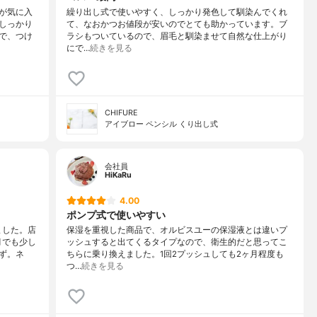
が気に入
繰り出し式で使いやすく、しっかり発色して馴染んでくれ
しっかり
て、なおかつお値段が安いのでとても助かっています。ブ
で、つけ
ラシもついているので、眉毛と馴染ませて自然な仕上がり
にで…
続きを見る
CHIFURE
アイブロー ペンシル くり出し式
会社員
HiKaRu
4.00
ポンプ式で使いやすい
ました。店
保湿を重視した商品で、オルビスユーの保湿液とは違いプ
月でも少し
ッシュすると出てくるタイプなので、衛生的だと思ってこ
ず。ネ
ちらに乗り換えました。1回2プッシュしても2ヶ月程度も
つ…
続きを見る