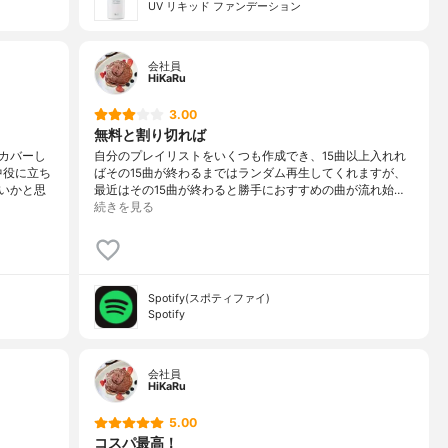
UV リキッド ファンデーション
会社員
HiKaRu
3.00
無料と割り切れば
カバーし
自分のプレイリストをいくつも作成でき、15曲以上入れれ
中役に立ち
ばその15曲が終わるまではランダム再生してくれますが、
いかと思
最近はその15曲が終わると勝手におすすめの曲が流れ始…
続きを見る
Spotify(スポティファイ)
Spotify
会社員
HiKaRu
5.00
コスパ最高！