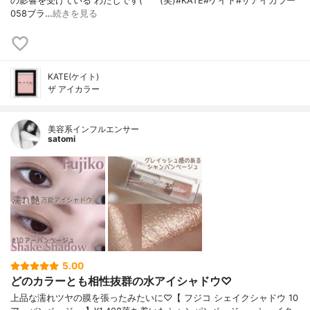
の影響を受けている わたしです(^^ゞ(笑)#KATE#ケイト#ザアイカラー
058ブラ…
続きを見る
KATE(ケイト)
ザ アイカラー
美容系インフルエンサー
satomi
5.00
どのカラーとも相性抜群の水アイシャドウ♡
上品な濡れツヤの膜を張ったみたいに♡【 フジコ シェイクシャドウ 10