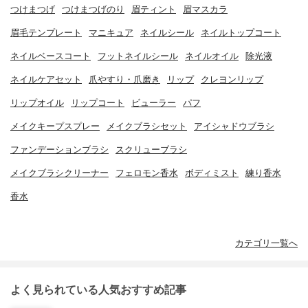
つけまつげ
つけまつげのり
眉ティント
眉マスカラ
眉毛テンプレート
マニキュア
ネイルシール
ネイルトップコート
ネイルベースコート
フットネイルシール
ネイルオイル
除光液
ネイルケアセット
爪やすり・爪磨き
リップ
クレヨンリップ
リップオイル
リップコート
ビューラー
パフ
メイクキープスプレー
メイクブラシセット
アイシャドウブラシ
ファンデーションブラシ
スクリューブラシ
メイクブラシクリーナー
フェロモン香水
ボディミスト
練り香水
香水
カテゴリ一覧へ
よく見られている人気おすすめ記事