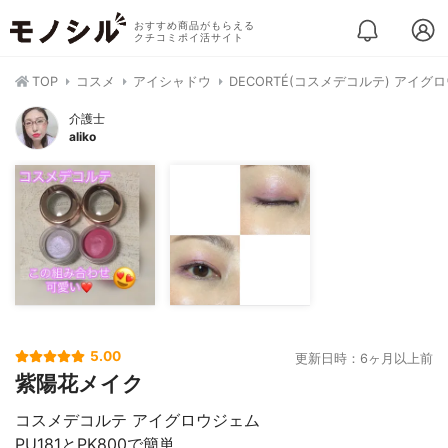
おすすめ商品がもらえる
クチコミポイ活サイト
TOP
コスメ
アイシャドウ
DECORTÉ(コスメデコルテ) アイグ
介護士
aliko
5.00
更新日時：6ヶ月以上前
紫陽花メイク
コスメデコルテ アイグロウジェム
PU181とPK800で簡単