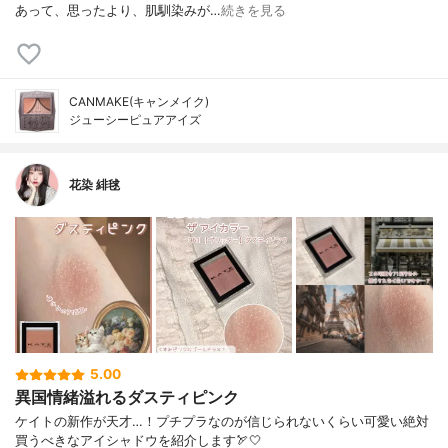
あって、思ったより、肌馴染みが…
続きを見る
CANMAKE(キャンメイク)
ジューシーピュアアイズ
花染 緋毬
5.00
異国情緒溢れるダスティピンク
ケイトの新作が天才…！プチプラなのが信じられないくらい可愛い絶対
買うべきなアイシャドウを紹介します🏹🤍