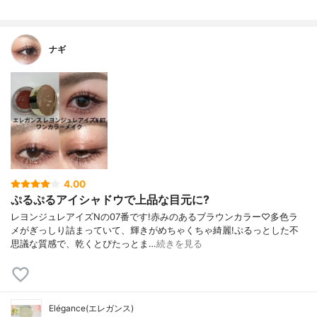
ナギ
4.00
ぷるぷるアイシャドウで上品な目元に?
レヨンジュレアイズNの07番です!赤みのあるブラウンカラー♡多色ラ
メがぎっしり詰まっていて、輝きがめちゃくちゃ綺麗!ぷるっとした不
思議な質感で、乾くとぴたっとま…
続きを見る
Elégance(エレガンス)