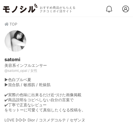
おすすめ商品がもらえる
クチコミポイ活サイト
TOP
satomi
美容系インフルエンサー
@satomi_opal / 女性
▶︎色白ブルベ夏
▶︎混合肌 / 敏感肌 / 乾燥肌
✔️実際の色味に出来るだけ近づけた画像掲載
✔️商品説明をコピペしない自分の言葉で
✔️丁寧で正直なレビュー
をモットーに可愛くて真似したくなる投稿を。
LOVE ▷▷▷ Dior / コスメデコルテ / セザンヌ