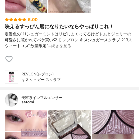
5.00
映えるすっぴん唇になりたいならやっぱりこれ！
定番色の111シュガーミントはリピしまくってるけどトムとジェリーの
可愛さに惹かれてパケ買い♡【 レブロン キスシュガースクラブ 213ス
ウィートユズ"数量限定"…
続きを見る
REVLON(レブロン)
キス シュガー スクラブ
美容系インフルエンサー
satomi