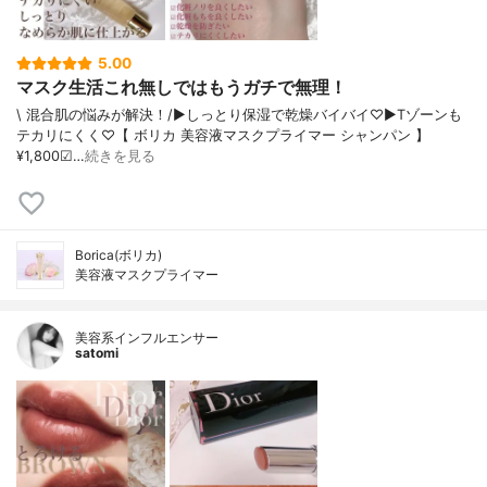
5.00
マスク生活これ無しではもうガチで無理！
\ 混合肌の悩みが解決！/▶︎しっとり保湿で乾燥バイバイ♡▶︎Tゾーンも
テカリにくく♡【 ボリカ 美容液マスクプライマー シャンパン 】
¥1,800☑…
続きを見る
Borica(ボリカ)
美容液マスクプライマー
美容系インフルエンサー
satomi