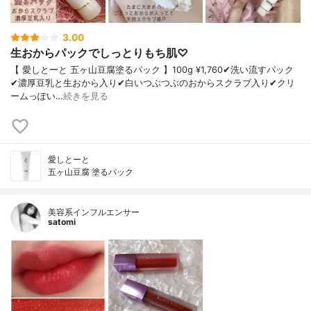
3.00
生おからパックでしっとりもち肌♡
【 愛しとーと 五ヶ山豆腐塗るパック 】100g ¥1,760✔︎洗い流すパック
✔︎濃厚豆乳と生おから入り✔︎白いつぶつぶのおからスクラブ入り✔︎クリ
ームっぽい…
続きを見る
愛しとーと
五ヶ山豆腐 塗るパック
美容系インフルエンサー
satomi