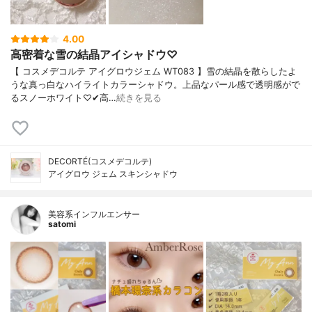
4.00
高密着な雪の結晶アイシャドウ♡
【 コスメデコルテ アイグロウジェム WT083 】雪の結晶を散らしたよ
うな真っ白なハイライトカラーシャドウ。上品なパール感で透明感がで
るスノーホワイト♡✔︎高…
続きを見る
DECORTÉ(コスメデコルテ)
アイグロウ ジェム スキンシャドウ
美容系インフルエンサー
satomi