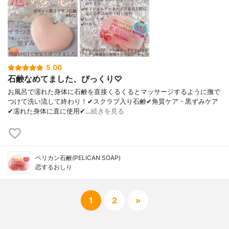
5.00
石鹸なめてました、びっくり♡
お風呂で濡れた身体に石鹸を直接くるくるとマッサージするように撫で
つけて洗い流して終わり！✔︎スクラブ入り石鹸✔︎角質ケア・黒ずみケア
✔︎濡れた身体に直に使用✔︎…
続きを見る
ペリカン石鹸(PELICAN SOAP)
恋するおしり
1
2
»