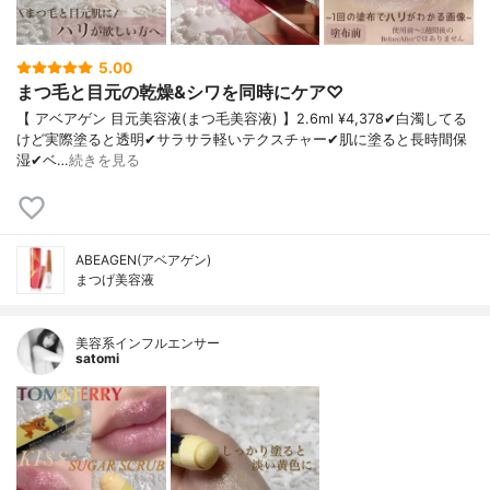
5.00
まつ毛と目元の乾燥&シワを同時にケア♡
【 アベアゲン 目元美容液(まつ毛美容液) 】2.6ml ¥4,378✔︎白濁してる
けど実際塗ると透明✔︎サラサラ軽いテクスチャー✔︎肌に塗ると長時間保
湿✔︎ベ…
続きを見る
ABEAGEN(アベアゲン)
まつげ美容液
美容系インフルエンサー
satomi