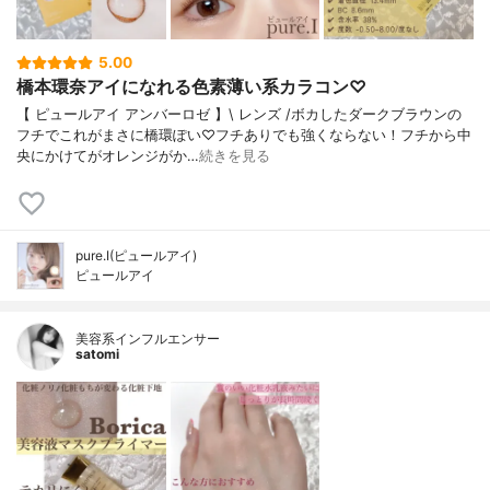
5.00
橋本環奈アイになれる色素薄い系カラコン♡
【 ピュールアイ アンバーロゼ 】\ レンズ /ボカしたダークブラウンの
フチでこれがまさに橋環ぽい♡フチありでも強くならない！フチから中
央にかけてがオレンジがか…
続きを見る
pure.I(ピュールアイ)
ピュールアイ
美容系インフルエンサー
satomi