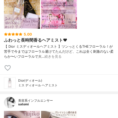
5.00
ふわっと長時間香るヘアミスト❤︎
【 Dior ミスディオールヘアミスト 】ツンっとくるTHEフローラル！が
苦手で今まではフローラル避けてたんだけど、これは全く刺激のない柔
らか〜いフローラルで大…
続きを見る
Dior(ディオール)
ミス ディオール ヘアミスト
美容系インフルエンサー
satomi